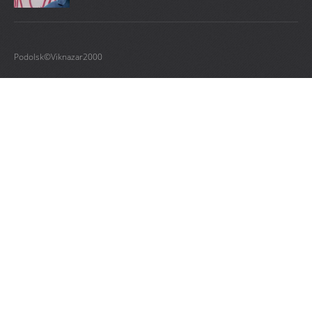
Podolsk©Viknazar2000