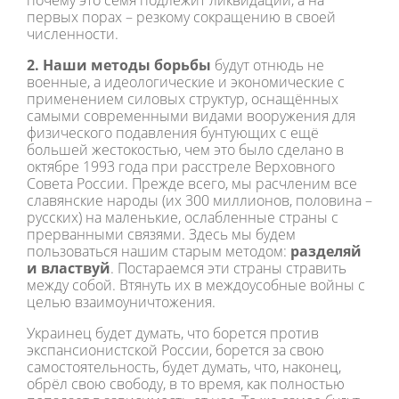
почему это семя подлежит ликвидации, а на
первых порах – резкому сокращению в своей
численности.
2. Наши методы борьбы
будут отнюдь не
военные, а идеологические и экономические с
применением силовых структур, оснащённых
самыми современными видами вооружения для
физического подавления бунтующих с ещё
большей жестокостью, чем это было сделано в
октябре 1993 года при расстреле Верховного
Совета России. Прежде всего, мы расчленим все
славянские народы (их 300 миллионов, половина –
русских) на маленькие, ослабленные страны с
прерванными связями. Здесь мы будем
пользоваться нашим старым методом:
разделяй
и властвуй
. Постараемся эти страны стравить
между собой. Втянуть их в междоусобные войны с
целью взаимоуничтожения.
Украинец будет думать, что борется против
экспансионистской России, борется за свою
самостоятельность, будет думать, что, наконец,
обрёл свою свободу, в то время, как полностью