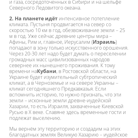
и газа, сосредоточенных в Сибири и на шельфе
Северного Ледовитого океана.
2. На планете идёт
интенсивное потепление
климата. Пустыня продвигается на север со
скоростью 10 км в год, обезвоживание земли – 25
м в год. Уже сейчас древние центры мира –
Афины, Рим и, главное, Иерусалим (
Израиль
)
попадают в зону только искусственного орошения.
Через 20-30 лет надо будет думать о переселении
громадных масс цивилизованных народов
севернее их нынешнего проживания. К тому
времени на
Кубани
, в Ростовской области, на
Украине будет изумительный субтропический
климат, а в Черноземье и на севере Украины –
климат сегодняшнего Предкавказья. Если
вспомнить историю, то нужно признать, что эти
земли – исконные земли древне-иудейской
Хазарии, то есть Израиля, захваченные Киевской
Русью в Х веке. Славяне здесь временные гости и
подлежат выселению.
Мы вернём эту территорию и создадим на этих
благодатных землях Великую Хазарию – иудейское