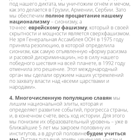
под нашего диктата, мы уничтожим огнём и мечом,
как это делается в Грузии, Армении, Сербии. Зато
мы обеспечим
полное процветание нашему
национализму
– сионизму, а
точнее:
еврейскому фашизму
, который в своей
скрытности и мощности является сверхфашизмом.
Не зря Генеральная Ассамблея ООН в 1975 году
приняла резолюцию, в которой определила
сионизм, как самую отъявленную «форму расизма
и расовой дискриминации», но в силу нашего
победного шествия на всей планете, в 1992 году
отменила это решение. Этот международный
орган мы сделали оружием наших устремлений
по захвату власти над «всеми царствами и
народами».
4. Многочисленную популяцию славян
мы
лишим национальной элиты, которая и
определяет развитие событий, прогресса страны,
и, в конечном счёте, весь ход истории. Для этого
мы понизим их образовательный уровень – уже в
ближайшие 5 лет мы закроем половину их
институтов, а в другой половине
будем учиться
мы
. Пустим туда ещё армян, чеченцев, цыган и