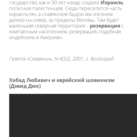
государство, как и 50 лет назад создали
Израиль
,
потеснив палестинцев. Сюда переселится часть
израильтян, а славянское быдло мы изгоним
далеко на север, за пределы Москвы. Там будет
маленькая северная территория –
резервация
с
компактным населением, резервация, подобная
индейским в Америке».
Газета «Славянин»,
N
-4(32), 2001, г. Волгоград
Хабад Любавич и еврейский шовинизм
(Дэвид Дюк)