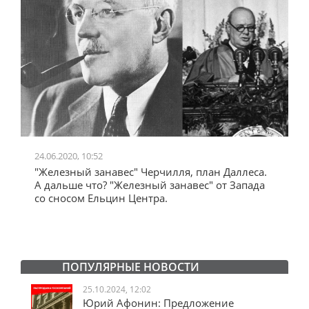
24.06.2020, 10:52
0
"Железный занавес" Черчилля, план Даллеса.
"
"
А дальше что? "Железный занавес" от Запада
и
со сносом Ельцин Центра.
ПОПУЛЯРНЫЕ НОВОСТИ
25.10.2024, 12:02
Юрий Афонин: Предложение