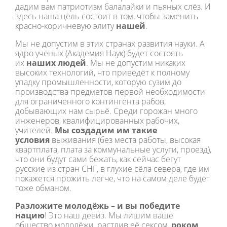
дадим вам патриотизм балалайки и пьяных слёз. И
здесь наша цель состоит в том, чтобы заменить
красно-коричневую элиту
нашей
.
Мы не допустим в этих странах развития науки. А
ядро учёных (Академия Наук) будет состоять
их
наших людей
. Мы не допустим никаких
высоких технологий, что приведёт к полному
упадку промышленности, которую сузим до
производства предметов первой необходимости
для ограниченного контингента рабов,
добывающих нам сырьё. Среди горожан много
инженеров, квалифицированных рабочих,
учителей.
Мы создадим им такие
условия
выживания (без места работы, высокая
квартплата, плата за коммунальные услуги, проезд),
что они будут сами бежать, как сейчас бегут
русские из стран СНГ, в глухие сёла севера, где им
покажется прожить легче, что на самом деле будет
тоже обманом.
Разложите молодёжь – и вы победите
нацию
! Это наш девиз. Мы лишим ваше
общество молодёжи, растлив её сексом,
роком
,