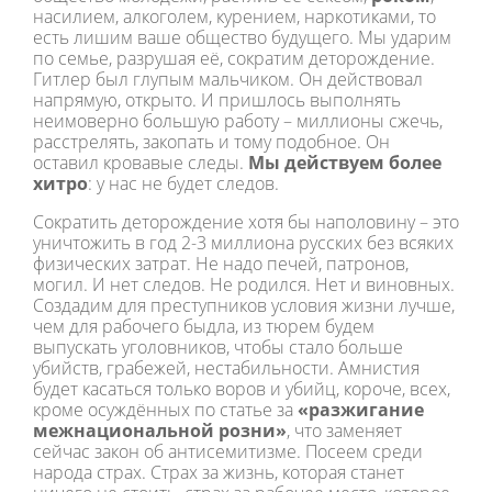
насилием, алкоголем, курением, наркотиками, то
есть лишим ваше общество будущего. Мы ударим
по семье, разрушая её, сократим деторождение.
Гитлер был глупым мальчиком. Он действовал
напрямую, открыто. И пришлось выполнять
неимоверно большую работу – миллионы сжечь,
расстрелять, закопать и тому подобное. Он
оставил кровавые следы.
Мы действуем более
хитро
: у нас не будет следов.
Сократить деторождение хотя бы наполовину – это
уничтожить в год 2-3 миллиона русских без всяких
физических затрат. Не надо печей, патронов,
могил. И нет следов. Не родился. Нет и виновных.
Создадим для преступников условия жизни лучше,
чем для рабочего быдла, из тюрем будем
выпускать уголовников, чтобы стало больше
убийств, грабежей, нестабильности. Амнистия
будет касаться только воров и убийц, короче, всех,
кроме осуждённых по статье за
«разжигание
межнациональной розни»
, что заменяет
сейчас закон об антисемитизме. Посеем среди
народа страх. Страх за жизнь, которая станет