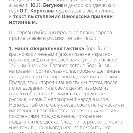
академик
Ю.К. Бегунов
и доктор юридических
наук
О.Г. Коротаев
. Суд отказал в обвинении,
и
текст выступления Шнеерсона признан
истинным.
Шнеерсон публично произнёс планы евреев
против славян и русских, читаем текст:
1. Наша специальная тактика
борьбы с
красно-коричневыми (а все славяне – красно-
коричневые), в силу своей замкнутости, является
Тайным Знанием. Главное острие борьбы мы
направим против славянства, кроме отщепенцев,
породнившихся с евреями одними интересами.
Правда, этих «породнившихся» мы потом, после
использования их в своих целях, изымем из
нашего общества. Славянство, а среди них
русские, – самый непокорный народ в мире.
Непокорный он в силу склада своих психических и
умственных способностей, заложенных многими
поколениями предков, генов, которые не
поддаются переделке. Славянина, русского, можно
уничтожить, но никогда нельзя покорить. Вот