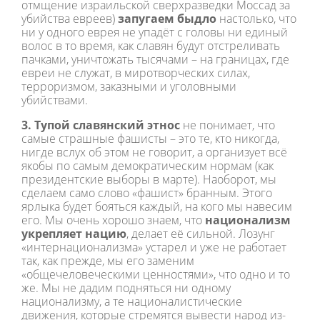
отмщение израильской сверхразведки Моссад за
убийства евреев)
запугаем быдло
настолько, что
ни у одного еврея не упадёт с головы ни единый
волос в то время, как славян будут отстреливать
пачками, уничтожать тысячами – на границах, где
евреи не служат, в миротворческих силах,
терроризмом, заказными и уголовными
убийствами.
3. Тупой славянский этнос
не понимает, что
самые страшные фашисты – это те, кто никогда,
нигде вслух об этом не говорит, а организует всё
якобы по самым демократическим нормам (как
президентские выборы в марте). Наоборот, мы
сделаем само слово «фашист» бранным. Этого
ярлыка будет бояться каждый, на кого мы навесим
его. Мы очень хорошо знаем, что
национализм
укрепляет нацию
, делает её сильной. Лозунг
«интернационализма» устарел и уже не работает
так, как прежде, мы его заменим
«общечеловеческими ценностями», что одно и то
же. Мы не дадим подняться ни одному
национализму, а те националистические
движения, которые стремятся вывести народ из-