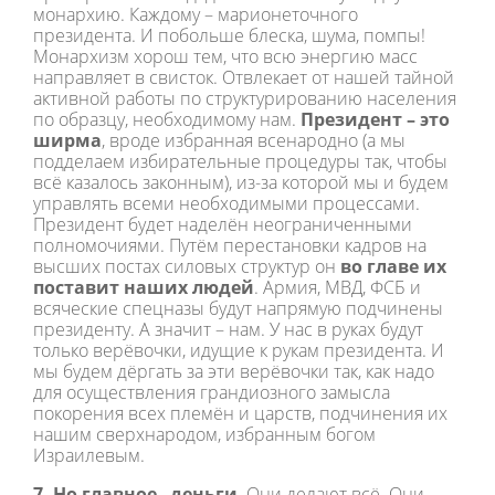
монархию. Каждому – марионеточного
президента. И побольше блеска, шума, помпы!
Монархизм хорош тем, что всю энергию масс
направляет в свисток. Отвлекает от нашей тайной
активной работы по структурированию населения
по образцу, необходимому нам.
Президент – это
ширма
, вроде избранная всенародно (а мы
подделаем избирательные процедуры так, чтобы
всё казалось законным), из-за которой мы и будем
управлять всеми необходимыми процессами.
Президент будет наделён неограниченными
полномочиями. Путём перестановки кадров на
высших постах силовых структур он
во главе их
поставит наших людей
. Армия, МВД, ФСБ и
всяческие спецназы будут напрямую подчинены
президенту. А значит – нам. У нас в руках будут
только верёвочки, идущие к рукам президента. И
мы будем дёргать за эти верёвочки так, как надо
для осуществления грандиозного замысла
покорения всех племён и царств, подчинения их
нашим сверхнародом, избранным богом
Израилевым.
7. Но главное –
деньги
. Они делают всё. Они –