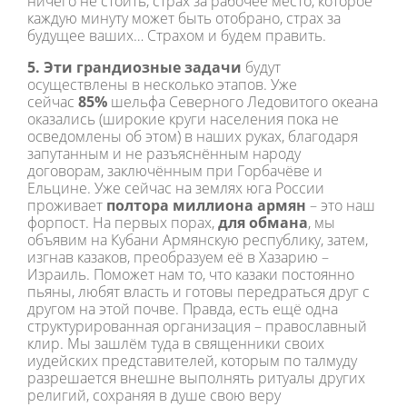
ничего не стоить, страх за рабочее место, которое
каждую минуту может быть отобрано, страх за
будущее ваших… Страхом и будем править.
5. Эти грандиозные задачи
будут
осуществлены в несколько этапов. Уже
сейчас
85%
шельфа Северного Ледовитого океана
оказались (широкие круги населения пока не
осведомлены об этом) в наших руках, благодаря
запутанным и не разъяснённым народу
договорам, заключённым при Горбачёве и
Ельцине. Уже сейчас на землях юга России
проживает
полтора миллиона армян
– это наш
форпост. На первых порах,
для обмана
, мы
объявим на Кубани Армянскую республику, затем,
изгнав казаков, преобразуем её в Хазарию –
Израиль. Поможет нам то, что казаки постоянно
пьяны, любят власть и готовы передраться друг с
другом на этой почве. Правда, есть ещё одна
структурированная организация – православный
клир. Мы зашлём туда в священники своих
иудейских представителей, которым по талмуду
разрешается внешне выполнять ритуалы других
религий, сохраняя в душе свою веру