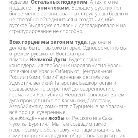
иудаизм.
Остальных подкупим
. А тех, кто не
поддастся –
уничтожим
. Больше у русских нет
более-менее организованных структур, да быдло и
не способно объединиться и создать их, ибо
русское быдло уже спилось и деградировало и на
структурирование не способно.
Всех горцев мы загоним туда
, где они и
должны быть – высоко в горах. Одновременно мы
отрежем русских от Востока при
помощи
Великой Дуги
. Будет создана
конфедерация свободных народов «Итил-Урал»,
отсекающая Урал и Сибирь от Центральной
России (Коми, Коми-Пермяцкая республика,
Удмуртия, великий Татарстан, Башкортостан и
создаваемая по секретной договорённости с
Германией Республика Немцев Поволжья). Затем
дуга пройдёт ниже по Калмыкии, Дагестану,
Азербайджану, сомкнётся с Турцией. А за Уралом –
всё проще: суверенные,
освобождённые
якобы
от Русского ига Саха,
Чукотка, Бурятия… Мы там создадим такую
невыносимую обстановку, что нацменьшинства
сами попросят «западное общество» защитить их