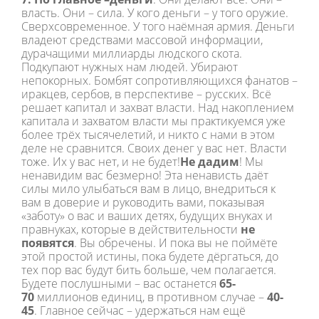
власть. Они – сила. У кого деньги – у того оружие.
Сверхсовременное. У того наёмная армия. Деньги
владеют средствами массовой информации,
дурачащими миллиарды людского скота.
Подкупают нужных нам людей. Убирают
непокорных. Бомбят сопротивляющихся фанатов –
иракцев, сербов, в перспективе – русских. Всё
решает капитал и захват власти. Над накоплением
капитала и захватом власти мы практикуемся уже
более трёх тысячелетий, и никто с нами в этом
деле не сравнится. Своих денег у вас нет. Власти
тоже. Их у вас нет, и не будет!
Не дадим
! Мы
ненавидим вас безмерно! Эта ненависть даёт
силы мило улыбаться вам в лицо, внедриться к
вам в доверие и руководить вами, показывая
«заботу» о вас и ваших детях, будущих внуках и
правнуках, которые в действительности
не
появятся
. Вы обречены. И пока вы не поймёте
этой простой истины, пока будете дёргаться, до
тех пор вас будут бить больше, чем полагается.
Будете послушными – вас останется
65-
70
миллионов единиц, в противном случае –
40-
45
. Главное сейчас – удержаться нам ещё