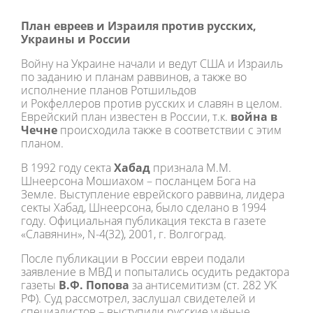
План евреев и Израиля против русских,
Украины и России
Войну на Украине начали и ведут США и Израиль
по заданию и планам раввинов, а также во
исполнение планов Ротшильдов
и Рокфеллеров против русских и славян в целом.
Еврейский план известен в России, т.к.
война в
Чечне
происходила также в соответствии с этим
планом.
В 1992 году секта
Хабад
признала М.М.
Шнеерсона Мошиахом – посланцем Бога на
Земле. Выступление еврейского раввина, лидера
секты Хабад, Шнеерсона, было сделано в 1994
году. Официальная публикация текста в газете
«Славянин», N-4(32), 2001, г. Волгоград.
После публикации в России евреи подали
заявление в МВД и попытались осудить редактора
газеты
В.Ф. Попова
за антисемитизм (ст. 282 УК
РФ). Суд рассмотрел, заслушал свидетелей и
специалистов – выступили русские учёные,