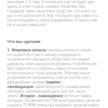
минимум 2-3 года. А потом для нас не будет уже
здесь, в этой стране, никаких проблем. Мы
создадим такие защитные средства, что никто из
вас и не шелохнётся. Всё, что будет нам известно,
контролируемо и тайно управляемо. И никто нам
не в силах помешать!
Что мы сделаем
1. Мировые запасы
промышленного сырья
истощаются, и уже к началу следующего
тысячелетия «западное общество» не сможет
удержать свой нынешний уровень потребления
без подпитки со стороны новых источников –
колониальных стран-доноров. Поэтому наши
устремления направлены сейчас на Россию с
двуедиными целями:
первое –
ликвидация
самой мощной и независимой
империи, занимающей одну шестую часть
земли.
Второе – завладение
её богатствами,
которые составляют 60-70% всех мировых запасов
сырья и 75-80% открытых мировых запасов нефти