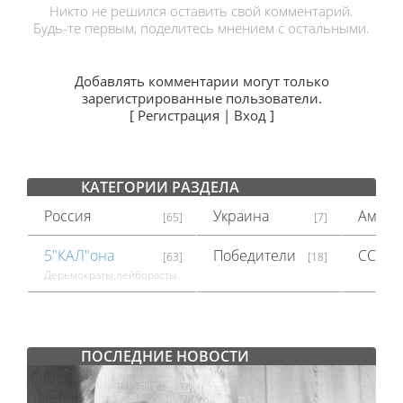
Никто не решился оставить свой комментарий.
Будь-те первым, поделитесь мнением с остальными.
Добавлять комментарии могут только
зарегистрированные пользователи.
[
Регистрация
|
Вход
]
КАТЕГОРИИ РАЗДЕЛА
Россия
Украина
Амери
[65]
[7]
5"КАЛ"она
Победители
СССР
[63]
[18]
Дерьмократы,лейборасты.
ПОСЛЕДНИЕ НОВОСТИ