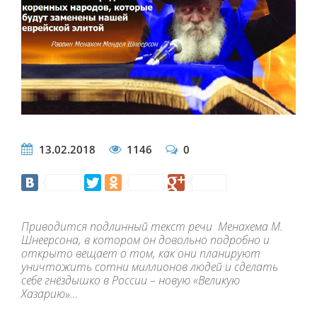
13.02.2018
1146
0
Приводится подлинный текст речи
Менахема М.
Шнеерсона, в котором он довольно подробно и
открыто вещает о том, как они планируют
уничтожить сотни миллионов людей и сделать
себе гнёздышко в России – новую «Великую
Хазарию»…