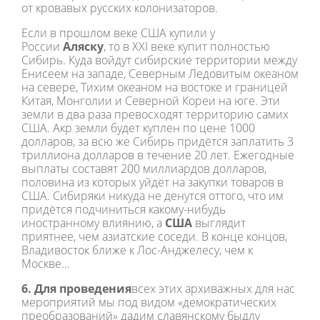
от кровавых русских колонизаторов.
Если в прошлом веке США купили у
России
Аляску
, то в XXI веке купит полностью
Сибирь. Куда войдут сибирские территории между
Енисеем на западе, Северным Ледовитым океаном
на севере, Тихим океаном на востоке и границей
Китая, Монголии и Северной Кореи на юге. Эти
земли в два раза превосходят территорию самих
США. Акр земли будет куплен по цене 1000
долларов, за всю же Сибирь придётся заплатить 3
триллиона долларов в течение 20 лет. Ежегодные
выплаты составят 200 миллиардов долларов,
половина из которых уйдёт на закупки товаров в
США. Сибиряки никуда не денутся оттого, что им
придётся подчиниться какому-нибудь
иностранному влиянию, а
США
выглядит
приятнее, чем азиатские соседи. В конце концов,
Владивосток ближе к Лос-Анджелесу, чем к
Москве…
6. Для проведения
всех этих архиважных для нас
мероприятий мы под видом «демократических
преобразований» дадим славянскому быдлу