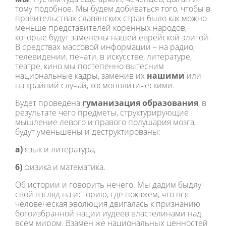
тому подобное. Мы будем добиваться того, чтобы в
правительствах славянских стран было как можно
меньше представителей коренных народов,
которые будут заменены нашей еврейской элитой.
В средствах массовой информации – на радио,
телевидении, печати, в искусстве, литературе,
театре, кино мы постепенно вытесним
национальные кадры, заменив их
нашими
или
на крайний случай, космополитическими.
Будет проведена
гуманизация образования
, в
результате чего предметы, структурирующие
мышление левого и правого полушария мозга,
будут уменьшены и деструктированы:
а)
язык и литература,
6)
физика и математика.
Об истории и говорить нечего. Мы дадим быдлу
свой взгляд на историю, где покажем, что вся
человеческая эволюция двигалась к признанию
богоизбранной нации иудеев властелинами над
всем миром. Взамен же национальных ценностей