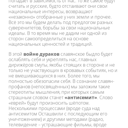
попадает в зависимость от нас. То же самое будут
считать и русские, будто отстаивают они свои
национальные интересы, возвращают
«незаконно» отобранные у них земли и прочее.
Всё это мы будем делать под предлогом разных
суверенитетов, борьбы за свои национальные
идеалы. В то время мы не дадим ни одной из
сторон самоопределиться на основе
национальных ценностей и традиций.
В этой
войне дураков
славянское быдло будет
ослаблять себя и укреплять нас, главных
дирижёров смуты, якобы стоящих в стороне и не
только не участвующих в кровавых событиях, но и
не вмешивающихся в них. Более того, мы
полностью обезопасим себя. В сознание славян-
профанов (непосвящённых) мы заложим такие
стереотипы мышления, при которых самым
страшным словом станет
«антисемит»
. Слово
«еврей» будут произносить шёпотом.
Несколькими процессами (вроде суда над
антисемитом Осташвили с последующим его
уничтожением) и другими методами (радио,
телевидение – устрашающие фильмы, вроде