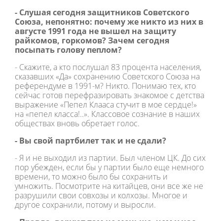
- Слушая сегодня защитников Советского
Союза, непонятно: почему же никто из них в
августе 1991 года не вышел на защиту
райкомов, горкомов? Зачем сегодня
посыпать голову пеплом?
- Скажите, а кто послушал 83 процента населения,
сказавших «Да» сохранению Советского Союза на
референдуме в 1991-м? Никто. Понимаю тех, кто
сейчас готов перефразировать знакомое с детства
выражение «Пепел Клааса стучит в мое сердце!»
на «пепел класса!..». Классовое сознание в наших
обществах вновь обретает голос.
- Вы свой партбилет так и не сдали?
- Я и не выходил из партии. Был членом ЦК. До сих
пор убежден, если бы у партии было еще немного
времени, то можно было бы сохранить и
умножить. Посмотрите на китайцев, они все же не
разрушили свои совхозы и колхозы. Многое и
другое сохранили, потому и выросли.