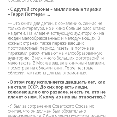
Союза. Это общая беда.
- С другой стороны – миллионные тиражи
«Гарри Поттера» …
— Это книги для детей. К сожалению, сейчас не
только литература, но и кино больше рассчитано
на детей. На младенчествующую аудиторию - на
людей малообразованных и малодумающих. В
южных странах, также переживающих
постграмотный период, газеты, в погоне за
тиражами, рассчитывают на малообразованную
аудиторию. В них много больших фотографий, и
мало текста. В Москве зашел в книжный магазин,
посмотрел на обложки книг. Те же пестрые
обложки, как газеты для малограмотных.
- В этом году исполняется двадцать лет, как
не стало СССР. До сих пор есть люди,
сожалеющие о его развале, и есть те, кто не
плачет о нем. К кому из них вы относитесь?
- Я был за сохранение Советского Союза, но
считал, что он должен был обязательно
видоизмениться. Я был членом конституционной