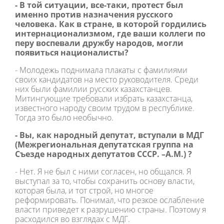
- В той ситуации, все-таки, протест был
именно против назначения русского
человека. Как в стране, в которой гордились
интернационализмом, где ваши коллеги по
перу воспевали дружбу народов, могли
появиться националисты?
- Молодежь поднимала плакаты с фамилиями
своих кандидатов на место руководителя. Среди
них были фамилии русских казахстанцев.
Митингующие требовали избрать казахстанца,
известного народу своим трудом в республике.
Тогда это было необычно.
- Вы, как народный депутат, вступали в МДГ
(Межрегиональная депутатская группа на
Съезде народных депутатов СССР. –А.М.) ?
- Нет. Я не был с ними согласен, но общался. Я
выступал за то, чтобы сохранить основу власти,
которая была, и тот строй, но многое
реформировать. Понимал, что резкое ослабление
власти приведет к разрушению страны. Поэтому я
расходился во взглядах с МДГ.