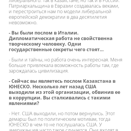
либерального. Так в Казахстане, но так и в России.
Патриархальщина в Евразии создавалась веками,
и перестроиться нам по модели либеральной
европейской демократии в два десятилетия
невозможно.
- Вы были послом в Италии.
Дипломатическая работа не свойственна
творческому человеку. Одни
государственные секреты чего стоят…
- Были и тайны, но работа очень интересная. Меня
больше привлекала возможность работы там, где
зарождалась цивилизация.
- Сейчас вы являетесь послом Казахстана в
ЮНЕСКО. Несколько лет назад США
выходили из этой организации, обвинив ее
в коррупции. Вы сталкивались с такими
явлениями?
- Нет. США выходили, но потом вернулись. Этот
демарш был по политическим мотивам, тогда
ЮНЕСКО в чем-то не послушалась США. У
американцев часто такое случается. Они входят в