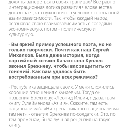
должны запереться в своих границах? Все равно
интеграционная логика развития человечества
доказывает, что нужно жить в условиях осознанной
взаимозависимости. Так, чтобы каждый народ
осознавал свою взаимозависимость с соседями –
экономическую, потом - политическую и
культурную.
- Вы яркий пример успешного поэта, но не
только творчески. Почти как наш Сергей
Михалков. Была даже история, когда
партийный хозяин Казахстана Кунаев
звонил Брежневу, чтобы вас защитить от
гонений. Как вам удалось быть
востребованным при всех режимах?
- Республика защищала своих. У меня сложились
хорошие отношения с Кунаевым. Тогда он
позвонил Брежневу: «Леонид Ильич, я давал вам
книгу Сулейменова «Аз и я». Скажите, там есть
национализм?». «Ни хрена никакого национализма
там нет», - ответил Брежнев по-солдатски. Это, по
тем временам, была лучшая рецензия на такую
книгу.