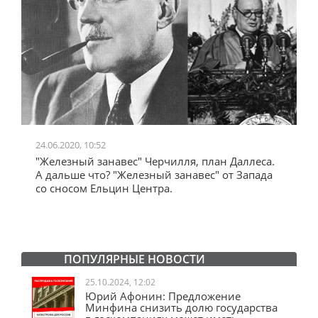
24.06.2020, 10:52
0
"Железный занавес" Черчилля, план Даллеса.
"
"
А дальше что? "Железный занавес" от Запада
и
со сносом Ельцин Центра.
ПОПУЛЯРНЫЕ НОВОСТИ
25.10.2024, 12:02
Юрий Афонин: Предложение
Минфина снизить долю государства