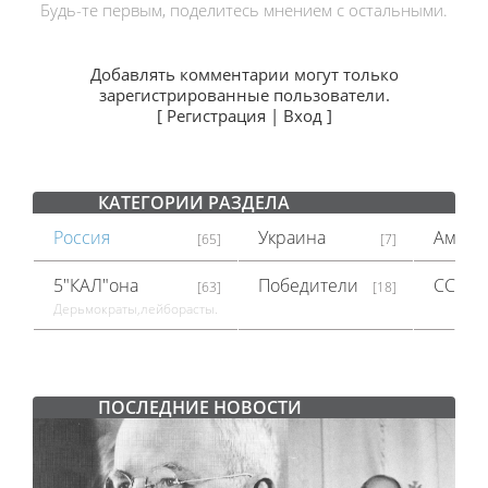
Будь-те первым, поделитесь мнением с остальными.
Добавлять комментарии могут только
зарегистрированные пользователи.
[
Регистрация
|
Вход
]
КАТЕГОРИИ РАЗДЕЛА
Россия
Украина
Амери
[65]
[7]
5"КАЛ"она
Победители
СССР
[63]
[18]
Дерьмократы,лейборасты.
ПОСЛЕДНИЕ НОВОСТИ