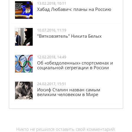
13.02.2018, 10:11
Хабад Любавич: планы на Россию
10.07.2016, 11:19
"Вятковзятель" Никита Белых
12.02.2018, 14:49
Об «обездоленных» спортсменах и
социальной сегрегации в России
24.02.2017, 15:51
Иосиф Сталин назван самым
великим человеком в Мире
Никто не решился оставить свой комментарий.