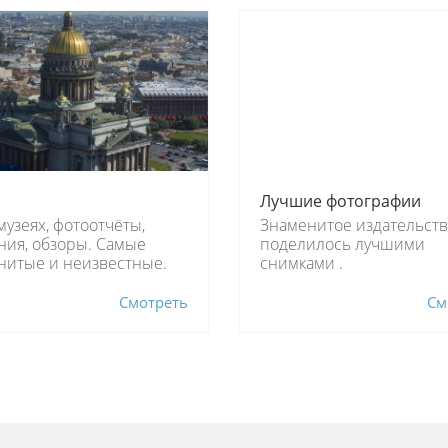
и
Лучшие фотографии
музеях, фотоотчёты,
Знаменитое издательст
ния, обзоры. Самые
поделилось лучшими
нитые и неизвестные.
снимками .
Смотреть
См