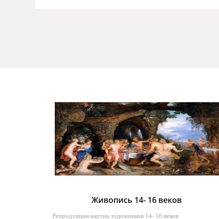
Живопись 14- 16 веков
Репродукции картин художников 14- 16 веков