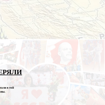
ТЕРЯЛИ
тали в той
аны.