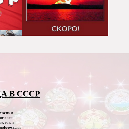
А В СССР
ажена и
итики и
е, так и
 информации.