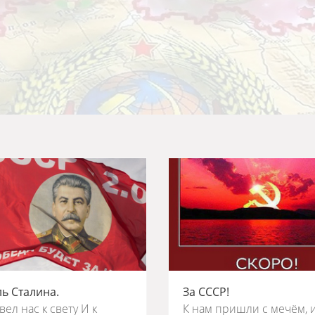
ь Сталина.
За СССР!
ел нас к свету И к
К нам пришли с мечём, 