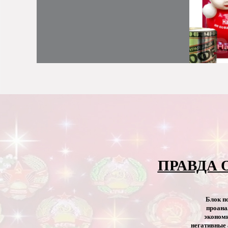
ПРАВДА 
Блок п
проана
экономи
негативные 