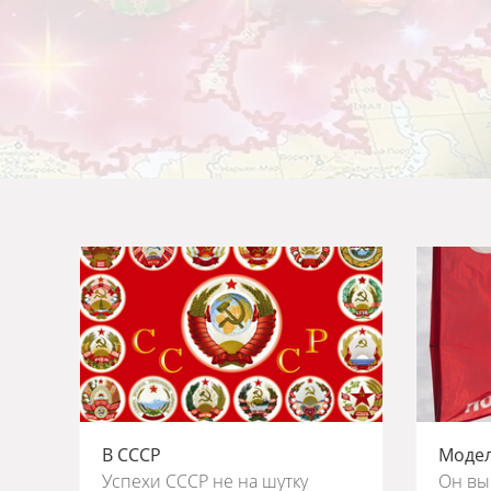
В СССР
Модел
Успехи СССР не на шутку
Он выв