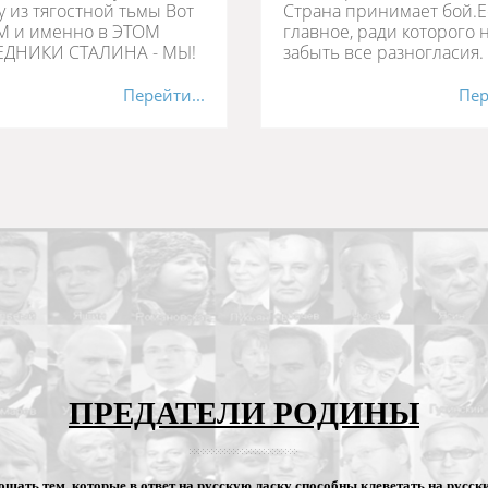
у из тягостной тьмы Вот
Cтрана принимает бой.Е
М и именно в ЭТОМ
главное, ради которого 
ДНИКИ СТАЛИНА - МЫ!
забыть все разногласия.
Перейти...
Пер
ПРЕДАТЕЛИ РОДИНЫ
ощать тем, которые в ответ на русскую ласку способны клеветать на русски