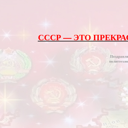
СССР — ЭТО ПРЕКР
Поздравля
политтехно