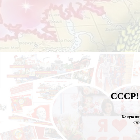
СССР!
Какую же 
стр