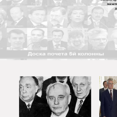
мазат
д