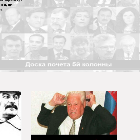
 и, не
н.