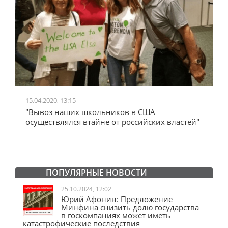
24.06.2020, 10:52
льников в США
"Железный занавес" Черчилл
не от российских властей"
А дальше что? "Железный за
со сносом Ельцин Центра.
ПОПУЛЯРНЫЕ НОВОСТИ
25.10.2024, 12:02
Юрий Афонин: Предложение
Минфина снизить долю государства
в госкомпаниях может иметь
катастрофические последствия