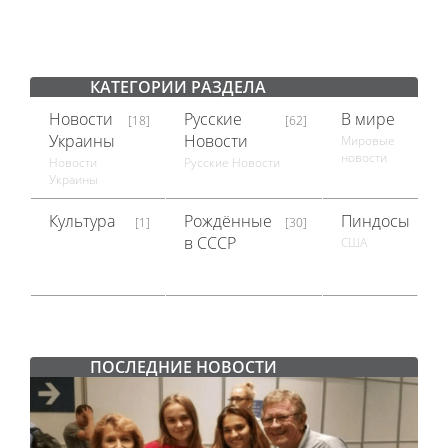
КАТЕГОРИИ РАЗДЕЛА
Новости
Русские
В мире
[18]
[62]
[18]
Украины
Новости
Мировые
новости
Новости
Русские Новости
Украины
Культура
Рождённые
Пиндосы
[1]
[30]
[1]
в СССР
США
ПОСЛЕДНИЕ НОВОСТИ