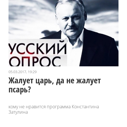
05.03.2017, 19:29
Жалует царь, да не жалует
псарь?
кому не нравится программа Константина
Затулина