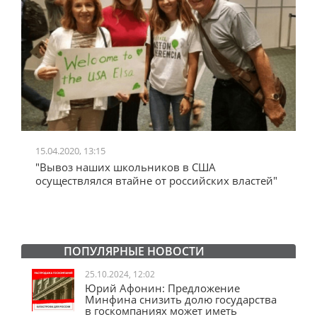
15.04.2020, 13:15
24.06
"Вывоз наших школьников в США
"Же
осуществлялся втайне от российских властей"
А д
со 
ПОПУЛЯРНЫЕ НОВОСТИ
25.10.2024, 12:02
Юрий Афонин: Предложение
Минфина снизить долю государства
в госкомпаниях может иметь