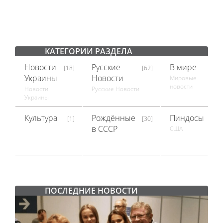
КАТЕГОРИИ РАЗДЕЛА
Новости
Русские
В мире
[18]
[62]
[18]
Украины
Новости
Мировые
новости
Новости
Русские Новости
Украины
Культура
Рождённые
Пиндосы
[1]
[30]
[1]
в СССР
США
ПОСЛЕДНИЕ НОВОСТИ