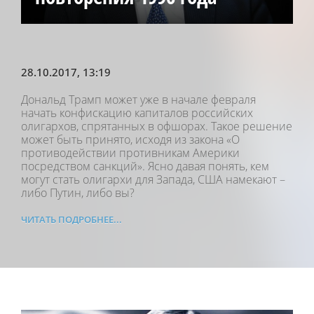
28.10.2017
, 13:19
Дональд Трамп может уже в начале февраля
начать конфискацию капиталов российских
олигархов, спрятанных в офшорах. Такое решение
может быть принято, исходя из закона «О
противодействии противникам Америки
посредством санкций». Ясно давая понять, кем
могут стать олигархи для Запада, США намекают –
либо Путин, либо вы?
ЧИТАТЬ ПОДРОБНЕЕ...