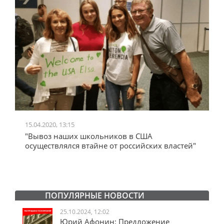
15.04.2020, 13:15
2
"Вывоз наших школьников в США
"
осуществлялся втайне от российских властей"
А
с
ПОПУЛЯРНЫЕ НОВОСТИ
25.10.2024, 12:02
Юрий Афонин: Предложение