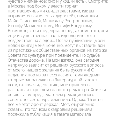
чувство низменное: оно и у кошки есть». Смотрите:
в Москве под боком у власти торчат
противоречивыми свидетельствами, как вы
выражаетесь, «нелепых дуростей», памятники
Майе Плисецкой, Мстиславу Ростроповичу,
Иосифу Мандельштаму, Иосифу Бродскому.
Возможно, это и шедевры, но ведь, кроме того, они
еще и существенная часть идеологического
воздействия на людей... После публикации [моей
новой книги] меня, конечно, могут выставить вон
из престижных общественных органов, из того же
Совета по культуре при президенте. Но судьба
Отечества дороже. На мой взгляд, она сегодня
напрямую зависит от решения русского вопроса,
от моего, нашего желания быть русскими! С
недавних пор из-за несогласия с теми людьми,
которые заправляют в «Литературной газете»
всем, включая идеологию, мне пришлось
расстаться с креслом главного редактора. Хотя я и
остаюсь там председателем редакционного
совета, но газета курс изменила. Однако 16 лет я
все же этот фронт держал! Могу откровенно
сказать, что толчком к кадровым решениям
послужила публикация в газете материала