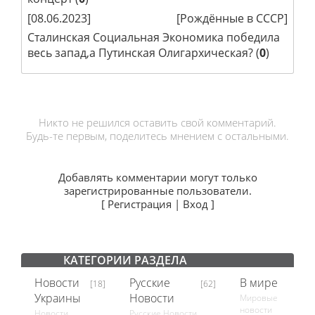
[08.06.2023]
[
Рождённые в СССР
]
Сталинская Социальная Экономика победила
весь запад,а Путинская Олигархическая?
(
0
)
Никто не решился оставить свой комментарий.
Будь-те первым, поделитесь мнением с остальными.
Добавлять комментарии могут только
зарегистрированные пользователи.
[
Регистрация
|
Вход
]
КАТЕГОРИИ РАЗДЕЛА
Новости
Русские
В мире
[18]
[62]
[18]
Украины
Новости
Мировые
новости
Новости
Русские Новости