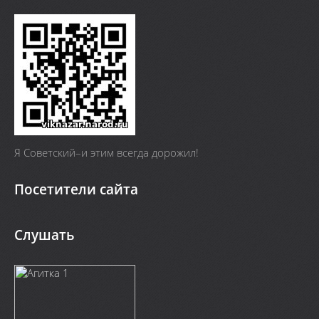
Я Cоветский–и этим всегда дорожил!
Посетители сайта
Слушать