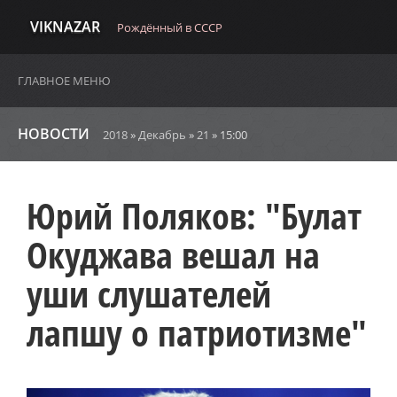
VIKNAZAR
Рождённый в СССР
ГЛАВНОЕ МЕНЮ
НОВОСТИ
2018
»
Декабрь
»
21
» 15:00
Юрий Поляков: "Булат
Окуджава вешал на
уши слушателей
лапшу о патриотизме"