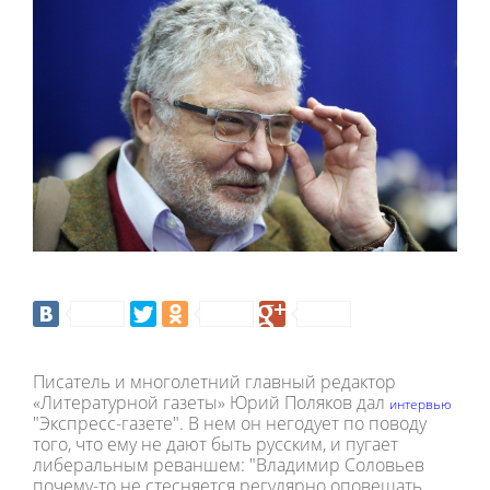
Писатель и многолетний главный редактор
«Литературной газеты» Юрий Поляков дал
интервью
"Экспресс-газете". В нем он негодует по поводу
того, что ему не дают быть русским, и пугает
либеральным реваншем: "Владимир Соловьев
почему-то не стесняется регулярно оповещать