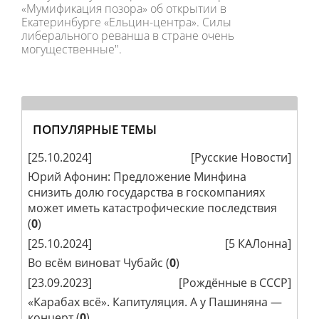
«Мумификация позора» об открытии в
Екатеринбурге «Ельцин-центра». Силы
либерального реванша в стране очень
могущественные".
ПОПУЛЯРНЫЕ ТЕМЫ
[25.10.2024]
[
Русские Новости
]
Юрий Афонин: Предложение Минфина
снизить долю государства в госкомпаниях
может иметь катастрофические последствия
(
0
)
[25.10.2024]
[
5 КАЛонна
]
Во всём виноват Чубайс
(
0
)
[23.09.2023]
[
Рождённые в СССР
]
«Карабах всё». Капитуляция. А у Пашиняна —
концерт
(
0
)