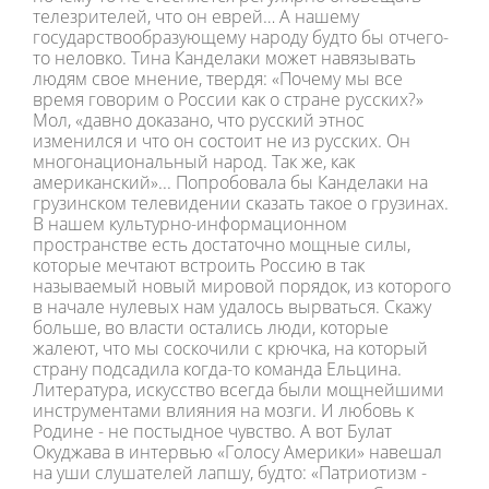
телезрителей, что он еврей… А нашему
государствообразующему народу будто бы отчего-
то неловко. Тина Канделаки может навязывать
людям свое мнение, твердя: «Почему мы все
время говорим о России как о стране русских?»
Мол, «давно доказано, что русский этнос
изменился и что он состоит не из русских. Он
многонациональный народ. Так же, как
американский»... Попробовала бы Канделаки на
грузинском телевидении сказать такое о грузинах.
В нашем культурно-информационном
пространстве есть достаточно мощные силы,
которые мечтают встроить Россию в так
называемый новый мировой порядок, из которого
в начале нулевых нам удалось вырваться. Скажу
больше, во власти остались люди, которые
жалеют, что мы соскочили с крючка, на который
страну подсадила когда-то команда Ельцина.
Литература, искусство всегда были мощнейшими
инструментами влияния на мозги. И любовь к
Родине - не постыдное чувство. А вот Булат
Окуджава в интервью «Голосу Америки» навешал
на уши слушателей лапшу, будто: «Патриотизм -