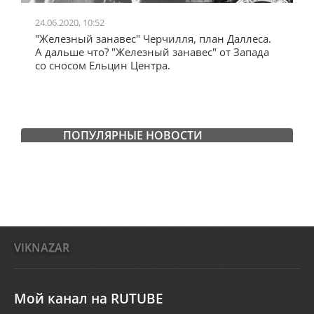
24.06.2020, 10:52
0
"Железный занавес" Черчилля, план Даллеса.
"
"
А дальше что? "Железный занавес" от Запада
и
со сносом Ельцин Центра.
ПОПУЛЯРНЫЕ НОВОСТИ
VIKNAZAR
Мой канал на RUTUBE