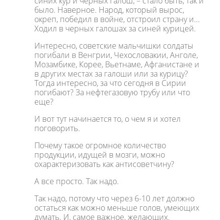
синих кур и черных галош, – стало быть, так и
было. Наверное. Народ, который вырос,
окреп, победил в войне, отстроил страну и...
Ходил в черных галошах за синей курицей.
Интересно, советские мальчишки солдаты
погибали в Венгрии, Чехословакии, Анголе,
Мозамбике, Корее, Вьетнаме, Афганистане и
в других местах за галоши или за курицу?
Тогда интересно, за что сегодня в Сирии
погибают? За нефтегазовую трубу или что
еще?
И вот тут начинается то, о чем я и хотел
поговорить.
Почему такое огромное количество
продукции, идущей в мозги, можно
охарактеризовать как антисоветчину?
А все просто. Так надо.
Так надо, потому что через 6-10 лет должно
остаться как можно меньше голов, умеющих
думать. И, самое важное, желающих.