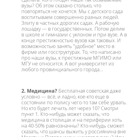
вузы? Об этом сказано столько, что
повторяться не хочется. Мы с детского сада
воспитываем совершенно разных людей.
Элиту в частных дорогих садах. А рабочую
лошадку — в государственных. Потом делим
в школе и гимназии с уклоном и при вузе. А в
конце престижностью вузов как таковых. И
возможностью занять "удобное" место в
фирме или госструктурах. То, что написано
про наши вузы, к престижным МГИМО или
МГУ не относится. А вот университет из
любого провинциального города...
2. Медицина?
Бесплатная советская даже
условно — всё, и ладно, кое-кто еще в
состоянии по полису чего-то там себе урвать.
Но кто будет лечить лет через 10? Смотри
пункт 1. Кто-нибудь может сказать, что
медицина в столицах и на периферии хоть
на 40-50% равнозначны? Кто-нибудь сможет
сказать, что шансы выжить у россиянина вне