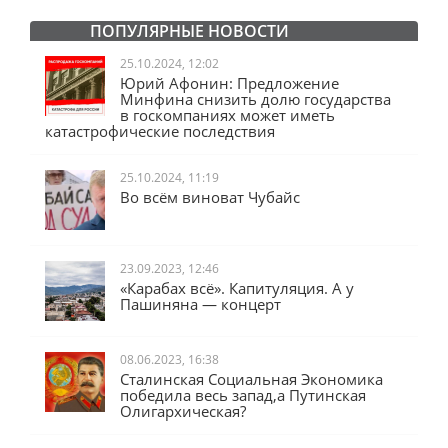
ПОПУЛЯРНЫЕ НОВОСТИ
25.10.2024, 12:02
Юрий Афонин: Предложение
Минфина снизить долю государства
в госкомпаниях может иметь
катастрофические последствия
25.10.2024, 11:19
Во всём виноват Чубайс
23.09.2023, 12:46
«Карабах всё». Капитуляция. А у
Пашиняна — концерт
08.06.2023, 16:38
Сталинская Социальная Экономика
победила весь запад,а Путинская
Олигархическая?