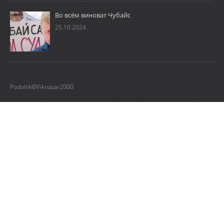
Во всём виноват Чубайс
25.10.2024
Podolsk©Viknazar2000