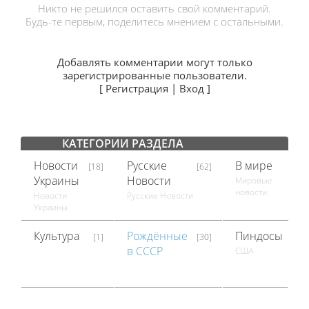
Никто не решился оставить свой комментарий.
Будь-те первым, поделитесь мнением с остальными.
Добавлять комментарии могут только
зарегистрированные пользователи.
[
Регистрация
|
Вход
]
КАТЕГОРИИ РАЗДЕЛА
Новости
Русские
В мире
[18]
[62]
[18]
Украины
Новости
Мировые
новости
Новости
Русские Новости
Украины
Культура
Рождённые
Пиндосы
[1]
[30]
[1]
в СССР
США