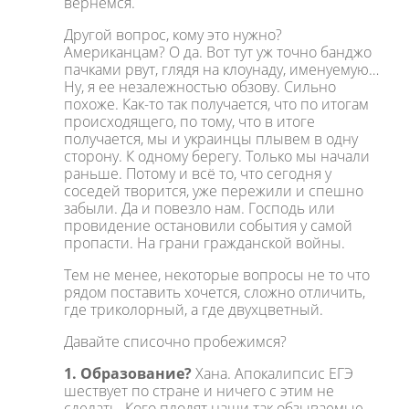
вернемся.
Другой вопрос, кому это нужно?
Американцам? О да. Вот тут уж точно банджо
пачками рвут, глядя на клоунаду, именуемую…
Ну, я ее незалежностью обзову. Сильно
похоже. Как-то так получается, что по итогам
происходящего, по тому, что в итоге
получается, мы и украинцы плывем в одну
сторону. К одному берегу. Только мы начали
раньше. Потому и всё то, что сегодня у
соседей творится, уже пережили и спешно
забыли. Да и повезло нам. Господь или
провидение остановили события у самой
пропасти. На грани гражданской войны.
Тем не менее, некоторые вопросы не то что
рядом поставить хочется, сложно отличить,
где триколорный, а где двухцветный.
Давайте списочно пробежимся?
1. Образование?
Хана. Апокалипсис ЕГЭ
шествует по стране и ничего с этим не
сделать. Кого плодят наши так обзываемые