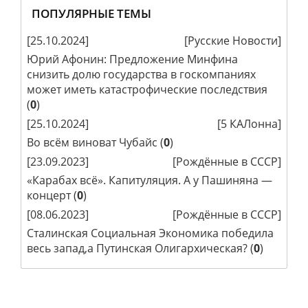
ПОПУЛЯРНЫЕ ТЕМЫ
[25.10.2024]
[
Русские Новости
]
Юрий Афонин: Предложение Минфина
снизить долю государства в госкомпаниях
может иметь катастрофические последствия
(
0
)
[25.10.2024]
[
5 КАЛонна
]
Во всём виноват Чубайс
(
0
)
[23.09.2023]
[
Рождённые в СССР
]
«Карабах всё». Капитуляция. А у Пашиняна —
концерт
(
0
)
[08.06.2023]
[
Рождённые в СССР
]
Сталинская Социальная Экономика победила
весь запад,а Путинская Олигархическая?
(
0
)