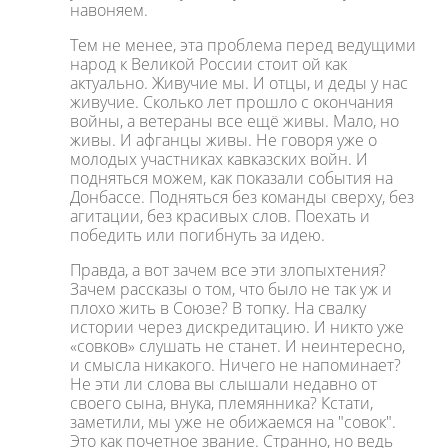
навоняем.
Тем не менее, эта проблема перед ведущими
народ к Великой России стоит ой как
актуально. Живучие мы. И отцы, и деды у нас
живучие. Сколько лет прошло с окончания
войны, а ветераны все ещё живы. Мало, но
живы. И афганцы живы. Не говоря уже о
молодых участниках кавказских войн. И
подняться можем, как показали события на
Донбассе. Подняться без команды сверху, без
агитации, без красивых слов. Поехать и
победить или погибнуть за идею.
Правда, а вот зачем все эти злопыхтения?
Зачем рассказы о том, что было не так уж и
плохо жить в Союзе? В топку. На свалку
истории через дискредитацию. И никто уже
«совков» слушать не станет. И неинтересно,
и смысла никакого. Ничего не напоминает?
Не эти ли слова вы слышали недавно от
своего сына, внука, племянника? Кстати,
заметили, мы уже не обижаемся на "совок".
Это как почетное звание. Странно, но ведь