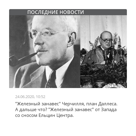
ПОСЛЕДНИЕ НОВОСТИ
24.06.2020, 10:52
0
"Железный занавес" Черчилля, план Даллеса.
"
"
А дальше что? "Железный занавес" от Запада
и
со сносом Ельцин Центра.