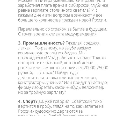
Москвы и Питера уменьшаются в разы? Или
заработная плата врача в сибирской глубинке
равна зарплате столичного светила? И с
каждым днем эти вопросы возникают у всё
большего количества граждан новой России.
Параллельно со страхом за бытие в будущем.
С точки зрения клиента медучреждения.
3. Промышленность?
Тяжелая, средняя,
легкая… По-разному, но за убиваемую
космическую реально обидно. Мы
возрождаемся! Ура, работают заводы! Только
вот простите, рабочий, который делает
ракеты или самолеты и получает 20000-25000
рублей, — это как? Пойдут туда
действительно талантливые инженеры,
конструкторы, ученые? Или пойдут в частную
фирму изобретать какой-нибудь велосипед,
но за тройную зарплату?
4. Спорт?
Да, уже говорил. Советский тихо
вертится в гробу, глядя на то, как «атлеты из
России» судорожно дергаются за