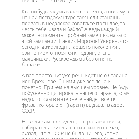
последнего оттолкнусь.
Кто-нибудь задумывался серьезно, а почему в
нашей псевдокультуре так? Если станешь
плевать в недалекое советское прошлое, то
честь тебе, хвала и бабло? А ведь каждый
может вспомнить пробный камешек, начало
этой кампании. Павлик Морозов! Уверен, что
сегодня даже люди старшего поколения с
сомнением относятся к подвигу этого
мальчишки. Русское «дыма без огня не
бывает».
А все просто. Тут уже речь идет не о Сталине
или Брежневе. С ними уже все ясно и
понятно. Причем на высшем уровне. Не буду
побуквенно цитировать нашего гаранта, кому
надо, тот сам в интернете найдет все те
фразы, которые он (гарант) выдавал в адрес
СССР.
Но коли сам президент, опора законности,
собиратель земель российских и прочая,
сказал, что в СССР не было ничего, кроме