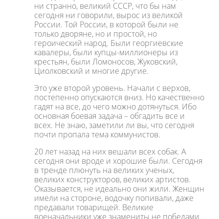
ни странно, великий СССР, что бы нам
сегодня ни говорили, вырос из великой
России. Той России, в которой были не
только дворяне, но и простой, но
героический народ. Были георгиевские
кавалеры, были купцы-миллионеры из
крестьян, были Ломоносов, Жуковский,
Циолковский и многие другие.
Это уже второй уровень. Начали с верхов,
постепенно опускаются вниз. Но качественно
гадят на все, до чего можно дотянуться. Ибо
основная боевая задача – обгадить все и
всех. Не знаю, заметили ли вы, что сегодня
почти пропала тема коммунистов.
20 лет назад на них вешали всех собак. А
сегодня они вроде и хорошие были. Сегодня
в тренде плюнуть на великих ученых,
великих конструкторов, великих артистов.
Оказывается, не идеально они жили. Женщин
имели на стороне, водочку попивали, даже
предавали товарищей. Великие
военачальники уже знамениты не победами