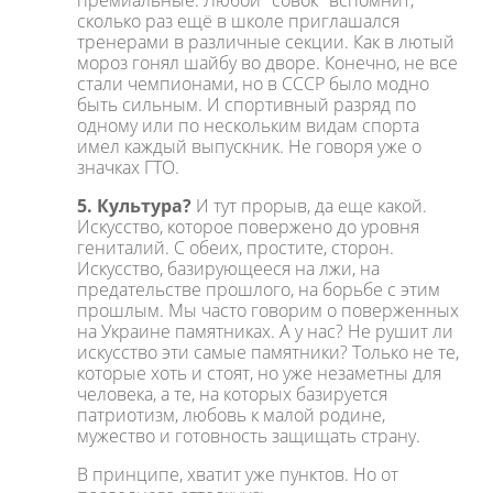
премиальные. Любой "совок" вспомнит,
сколько раз ещё в школе приглашался
тренерами в различные секции. Как в лютый
мороз гонял шайбу во дворе. Конечно, не все
стали чемпионами, но в СССР было модно
быть сильным. И спортивный разряд по
одному или по нескольким видам спорта
имел каждый выпускник. Не говоря уже о
значках ГТО.
5. Культура?
И тут прорыв, да еще какой.
Искусство, которое повержено до уровня
гениталий. С обеих, простите, сторон.
Искусство, базирующееся на лжи, на
предательстве прошлого, на борьбе с этим
прошлым. Мы часто говорим о поверженных
на Украине памятниках. А у нас? Не рушит ли
искусство эти самые памятники? Только не те,
которые хоть и стоят, но уже незаметны для
человека, а те, на которых базируется
патриотизм, любовь к малой родине,
мужество и готовность защищать страну.
В принципе, хватит уже пунктов. Но от