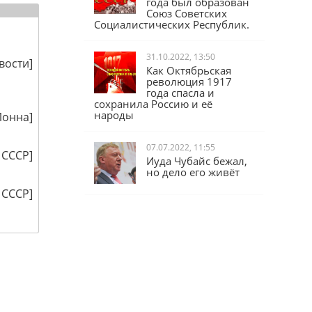
года был образован
Союз Советских
Социалистических Республик.
31.10.2022, 13:50
вости
]
Как Октябрьская
революция 1917
года спасла и
сохранила Россию и её
народы
Лонна
]
07.07.2022, 11:55
 СССР
]
Иуда Чубайс бежал,
но дело его живёт
 СССР
]