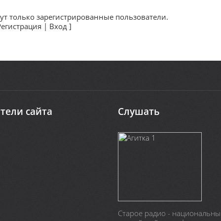
ут только зарегистрированные пользователи.
Регистрация
|
Вход
]
тели сайта
Слушать
Старое радио - национальны