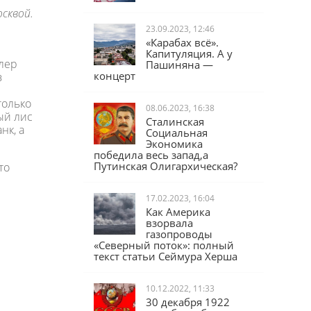
сквой.
23.09.2023, 12:46
«Карабах всё».
Капитуляция. А у
лер
Пашиняна —
в
концерт
только
08.06.2023, 16:38
ый лис
Сталинская
нк, а
Социальная
Экономика
победила весь запад,а
то
Путинская Олигархическая?
17.02.2023, 16:04
Как Америка
взорвала
газопроводы
«Северный поток»: полный
текст статьи Сеймура Херша
10.12.2022, 11:33
30 декабря 1922