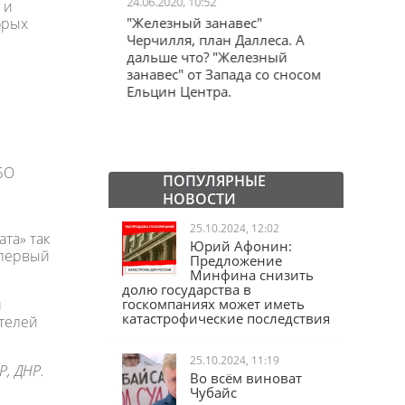
24.06.2020, 10:52
03.04.20
 и
орых
школьников в
"Железный занавес"
"Мама,
лся втайне
Черчилля, план Даллеса. А
акции
ластей"
дальше что? "Железный
"кучки
занавес" от Запада со сносом
Ельцин Центра.
БО
ПОПУЛЯРНЫЕ
НОВОСТИ
25.10.2024, 12:02
та» так
Юрий Афонин:
 первый
Предложение
Минфина снизить
долю государства в
и
госкомпаниях может иметь
катастрофические последствия
ителей
25.10.2024, 11:19
Р, ДНР.
Во всём виноват
Чубайс