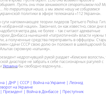
коть в крови. Пусть берет. Если она возьмет врагов и
забирает. Пусть они там занимаются сепаратизмом под Мо
е… Но территория наша, и мы землю нашу не собираемся
 украинской политики в эфире телеканала «112 Украина».
о сути напоминающее теории лидеров Третьего Рейха: Гит
 «избранной нации». Закончил, он как известно, свои дни 
надобится метра два, не более – так считают адекватные
итории Донбасса нынешней «патриотичной» власти нужны 
мли, а полученные средства переправить в оффшоры. Стар
ремен сдачи СССР свою долю он положил в швейцарский ба
 Альпах скромную «хатынку».
президент недрогнувшей рукой раздает «Кемские волости», 
ской диаспоре не забрать к себе пассионарных рагулей с
 и
Украина
бы свободно вздохнула…
ина
|
ДНР
|
СССР
|
Война на Украине
|
Леонид
еворот на Украине
|
Президент
|
Война в Донбассе
|
Преступник