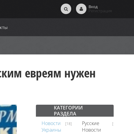
Вход
Регистрация
кты
вским евреям нужен
КАТЕГОРИИ
РАЗДЕЛА
Новости
Русские
В
[18]
[62]
Украины
Новости
Ми