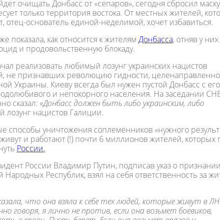
03.04.2017, 09:17
15.04.2020, 13:15
йдет очищать Донбасс от «сепаров», сегодня сбросил маску
сует только территория востока. От местных жителей, кот
"Мама, у нас восстание!": На
"Вывоз наших 
ет, отец-основатель единой-неделимой, хочет избавиться.
акции 2 апреля искали
США осуществля
"кучки"
от российских в
же показала, как относится к жителям
Донбасса
, отняв у них
ноцид и продовольственную блокаду.
ачал реализовать любимый лозунг украинских нацистов
ей, не признавших революцию гидности, целенаправленно
ой Украины. Киеву всегда был нужен пустой Донбасс с его
бодолюбивого и непокорного населения. На заседании СН
но сказал:
«Донбасс должен быть либо украинским, либо
ый лозунг нацистов Галиции.
е способы уничтожения соплеменников «нужного результа
 живут и работают (!) почти 6 миллионов жителей, которых
хнуть
России
.
зидент России Владимир Путин, подписав указ о признани
 Народных Республик, взял на себя ответственность за ж
зала, что она взяла к себе тех людей, которые живут в ЛН
нно говоря, я лично не против, если она возьмет боевиков,