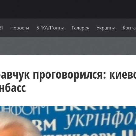
СЯ
Новости
5 "КАЛ"онна
Галерея
Украина
Конта
авчук проговорился: кие
нбасс