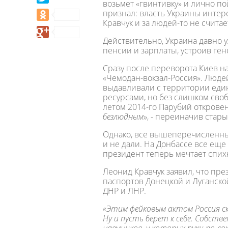
возьмет «гвинтивку» и лично по
признал: власть Украины интере
Кравчук и за людей-то не счита
Действительно, Украина давно у
пенсии и зарплаты, устроив ге
Сразу после переворота Киев н
«Чемодан-вокзал-Россия». Люд
выдавливали с территории един
ресурсами, но без слишком сво
летом 2014-го Парубий откровен
безлюдным»
, - переиначив стар
Однако, все вышеперечисленны
и не дали. На Донбассе все еще
президент теперь мечтает спи
Леонид Кравчук заявил, что пре
паспортов Донецкой и Луганской
ДНР и ЛНР.
«Этим фейковым актом Россия ска
Ну и пусть берет к себе. Собстве