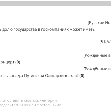
[
Русские Но
долю государства в госкомпаниях может иметь
[
5 КА
[
Рождённые в
концерт
(
0
)
[
Рождённые в
есь запад,а Путинская Олигархическая?
(
0
)
лся оставить свой комментарий.
 поделитесь мнением с остальными.