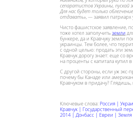
наемников, у которых руки по ло
сепаратистов Украины, пускай 
Для нас будет только облегчени
отдавать»
, — заявил патриарх
Чисто фашистское заявление, п
тоже хотел заполучить
земли
для
бункере, да и Кравчуку земли по
украинцы. Тем более, что терр
с одной целью: продать эти зе
Кравчук дорогу знает: еще со в
на проценты с капитала купил в
С другой стороны, если уж экс-
почему бы Канаде или американ
Кравчуком в придачу? Глядишь,
Ключевые слова:
Россия
|
Укра
Кравчук
|
Государственный пер
2014
|
Донбасс
|
Евреи
|
Земля