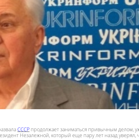
развала
СССР
продолжает заниматься привычным делом, у
зидент Незалежной, который еще пару лет назад уверял, 