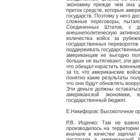
экономику прежде чем она у
приток средств, которые амери
государств. Поэтому у него до
сложные переговоры, пытая
Соединенных Штатов, с д
внешнеполитическую активно
количества войск за рубеж
государственных переворотов 
поддерживать государственные 
американцам не выгодно поли
больше не вытягивают, эти де
что обещал нарастить военные 
за то, что американские войс
понятно какие результаты пол
что они будут обновлять вооруж
Эти деньги должны оставатьс
американской экономики, 
государственный бюджет.
Е.Никифоров: Высокоточное ор
Р.В. Ищенко: Там не важно 
производилось на территории
вначале в качестве зарплат 
поступали в американский 