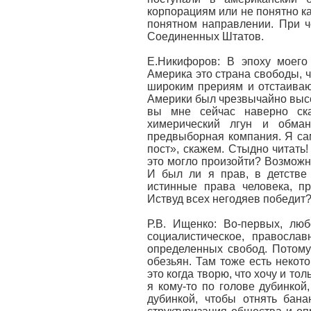
корпорациям или не понятно ка
понятном направлении. При ч
Соединенных Штатов.
Е.Никифоров: В эпоху моего 
Америка это страна свободы, ч
широким прериям и отстаиваю
Америки был чрезвычайно высок
вы мне сейчас наверно ска
химерический лгун и обман
предвыборная компания. Я са
пост», скажем. Стыдно читать!
это могло произойти? Возможн
И был ли я прав, в детстве 
истинные права человека, пр
Иствуд всех негодяев победит
Р.В. Ищенко: Во-первых, люб
социалистическое, правосла
определенных свобод. Потому
обезьян. Там тоже есть некот
это когда творю, что хочу и то
я кому-то по голове дубинкой
дубинкой, чтобы отнять бана