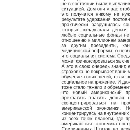
не в состоянии были выплачива
ситуацией. Дом они у вас отоб
это получатся никому не нуж
результате удержания постоя
практически разрушилась со
которые вкладывали деньги 
любые социальные фонды не 
отношению к миллионам амери
за другим президенты, ка
медицинской реформы, о необ
что социальная система Соед
может финансироваться за счет
А это в свою очередь значит,
страховка не покрывает ваши м
обучение своих детей, если в
социальное напряжение. И да
тоже стало тяжело и обременит
что новый американский п
прекратить тратить деньги
сконцентрироваться на про
американской экономики. 
концентрируясь на внутренних
из всех точек планеты, где 
американская экономика пос
Соединенных Штатов во всем