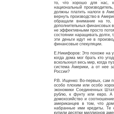
то, что хорошо для нас, 
национальный производитель,
должны платить налоги в Аме
вернуть производство в Америк
обращали внимание на то, 
дополнительных финансовых вл
не эффективными просто потому
состоянии наращивать долги, т
эти деньги идут не в произво
финансовые спекуляции.
Е.Никифоров: Это похоже на у
когда дома мог брать кто угод
всколыхнул весь мир, когда пу
система Америки, а от нее з
России?
Р.В. Ищенко: Во-первых, сам 
особо плохим или особо хоро
экономики Соединенных Штат
рублю, к фунту или евро. А
домохозяйство и соотношение
американцев в том, что дом
набранные ими кредиты. Те 
купили десятки миллионов амер