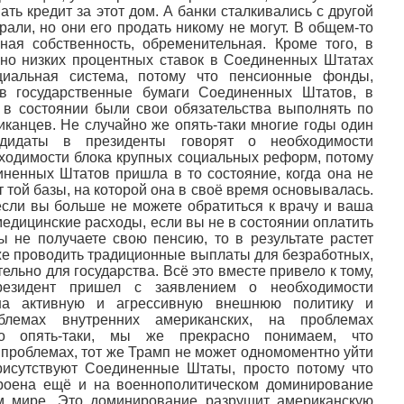
ть кредит за этот дом. А банки сталкивались с другой
рали, но они его продать никому не могут. В общем-то
ная собственность, обременительная. Кроме того, в
нно низких процентных ставок в Соединенных Штатах
циальная система, потому что пенсионные фонды,
в государственные бумаги Соединенных Штатов, в
в состоянии были свои обязательства выполнять по
канцев. Не случайно же опять-таки многие годы один
ндидаты в президенты говорят о необходимости
ходимости блока крупных социальных реформ, потому
иненных Штатов пришла в то состояние, когда она не
 той базы, на которой она в своё время основывалась.
 если вы больше не можете обратиться к врачу и ваша
едицинские расходы, если вы не в состоянии оплатить
ы не получаете свою пенсию, то в результате растет
же проводить традиционные выплаты для безработных,
ельно для государства. Всё это вместе привело к тому,
резидент пришел с заявлением о необходимости
 на активную и агрессивную внешнюю политику и
блемах внутренних американских, на проблемах
Но опять-таки, мы же прекрасно понимаем, что
 проблемах, тот же Трамп не может одномоментно уйти
присутствуют Соединенные Штаты, просто потому что
троена ещё и на военнополитическом доминирование
 мире. Это доминирование разрушит американскую