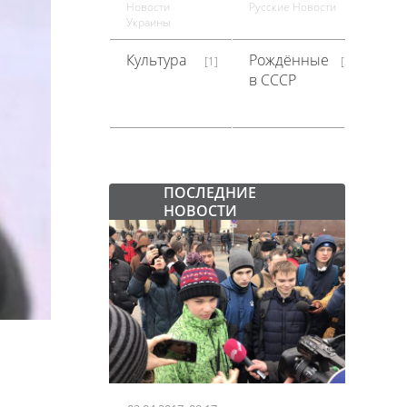
но
Новости
Русские Новости
Украины
Культура
Рождённые
П
[1]
[30]
в СССР
С
ПОСЛЕДНИЕ
НОВОСТИ