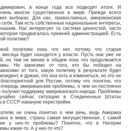
15.04.2020, 13:15
24.06.2020, 10:52
 На
"Вывоз наших школьников в
"Железный зана
адимирович, в конце года все подводят итоги. И
очень многое существенное в мире. Прежде всего
США осуществлялся втайне
Черчилля, план 
ких выборах. Для нас, православных, американская
от российских властей"
дальше что? "Ж
о себе. Там есть собственные национальные интересы,
занавес" от Зап
 нашим. Нас интересует та система ценностей, часто
Ельцин Центра.
 которая продвигалась прежней администрацией. Есть
вой политике?
овой политики пока что нет, потому что старая
 месяца будет находится у власти. Пусть они уже не
й, но тем не менее в общем пока что продолжается
бамы. Не зависимо от того, кто бы победил на
ависимо от того, какую политику в результате будет
зидент, я думаю, что она хоть и измениться, но это не
 благоприятной для России, потому что понятно, что
 очередь американские проблемы, о чем он постоянно
он получил поддержку американского народа. Проблемы
учайно сейчас ситуацию в Соединенных Штатах
а в СССР накануне перестройки.
ателю не очень понятно о чем речь, ведь Америка
рана в мире, страна самая могущественная, с самой
кие у них-то проблемы? Понятно, что в Нигерии
мы какие-то. А у них-то что?