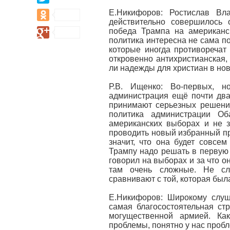
03.04.2017, 09:17
"Мама, у нас восстание!":
Е.Никифоров: Ростислав Вл
действительно совершилось 
акции 2 апреля искали
победа Трампа на американс
"кучки"
политика интересна не сама п
которые иногда противоречат
откровенно антихристианская,
ли надежды для христиан в но
Р.В. Ищенко: Во-первых, н
администрация ещё почти два
принимают серьезных решени
политика администрации О
американских выборах и не з
проводить новый избранный пре
значит, что она будет совсем
Трампу надо решать в первую
говорил на выборах и за что 
там очень сложные. Не сл
сравнивают с той, которая был
Е.Никифоров: Широкому слуш
самая благосостоятельная ст
могущественной армией. Ка
проблемы, понятно у нас пробле