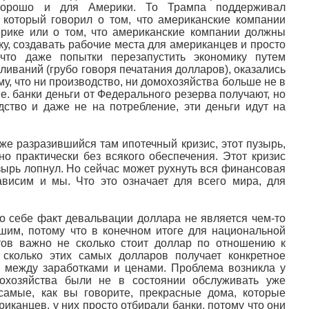
хорошо и для Америки. То Трампа поддерживал
 который говорил о том, что американские компании
рике или о том, что американские компании должны
у, создавать рабочие места для американцев и просто
что даже попытки перезапустить экономику путем
иваний (грубо говоря печатания долларов), оказались
, что ни производство, ни домохозяйства больше не в
.е. банки деньги от Федерального резерва получают, но
дство и даже не на потребление, эти деньги идут на
же разразившийся там ипотечный кризис, этот пузырь,
но практически без всякого обеспечения. Этот кризис
зырь лопнул. Но сейчас может рухнуть вся финансовая
ависим и мы. Что это означает для всего мира, для
по себе факт девальвации доллара не является чем-то
шим, потому что в конечном итоге для национальной
ов важно не сколько стоит доллар по отношению к
 сколько этих самых долларов получает конкретное
 между заработками и ценами. Проблема возникла у
охозяйства были не в состоянии обслуживать уже
самые, как вы говорите, прекрасные дома, которые
иканцев, у них просто отбирали банки, потому что они