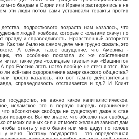
ким-то бандам в Сирии или Ираке и растворялись в не
ем эти люди потом сами устраивали теракты против
детства, подросткового возраста нам казалось, что
удесных людей, ковбоев, которые с кольтами скачут по
т правду и справедливость. Нравственный авторитет
. Как там было на самом деле мне трудно сказать, это
жете. А сейчас такое ощущение, что Америка -
щик, что особенно показала их же собственная
м читал такие уже «солидные газеты» как «Вашингтон
 А про Россию лгать нагло вообще не стесняются. Как
о ли всё-таки оздоровление американского общества?
или просто казалось, что вот там-то действительно
авда, справедливость отстаивается и т.д.? И Клинт
?
ое государство, не важно какое капиталистическое,
вное, исламское это в первую очередь ограничение
 что абсолютная свобода не существует даже в стае
орая иерархия. Вы же знаете, что абсолютная свобода
лько от моих личных сил и от моего желания зависит дам
, чтобы отнять у него банан или мне дадут по голове
н у меня. Поэтому государство - это определенная