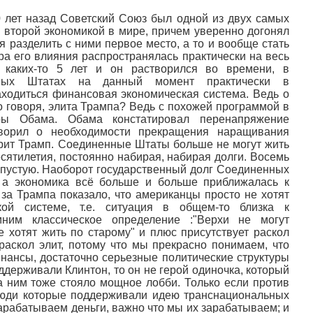
30 лет назад Советский Союз был одной из двух самых
 второй экономикой в мире, причем уверенно догонял
 разделить с ними первое место, а то и вообще стать
а его влияния распространялась практически на весь
каких-то 5 лет и он растворился во времени, в
нных Штатах на данный момент практически в
ходиться финансовая экономическая система. Ведь о
о говоря, элита Трампа? Ведь с похожей программой в
ы Обама. Обама констатировал перенапряжение
ворил о необходимости прекращения наращивания
орит Трамп. Соединенные Штаты больше не могут жить
есятилетия, постоянно набирая, набирая долги. Восемь
впустую. Наоборот государственный долг Соединенных
 а экономика всё больше и больше приближалась к
 за Трампа показало, что американцы просто не хотят
й системе, т.е. ситуация в общем-то близка к
им классическое определение :"Верхи не могут
е хотят жить по старому" и плюс присутствует раскол
раскол элит, потому что мы прекрасно понимаем, что
нансы, достаточно серьезные политические структуры
держивали Клинтон, то он не герой одиночка, который
а ним тоже стояло мощное лобби. Только если против
люди которые поддерживали идею транснациональных
арабатываем деньги, важно что мы их зарабатываем; и