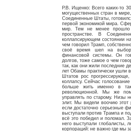
Р.В. Ищенко: Всего каких-то 
могущественных стран в мире,
Соединенные Штаты, готовился
первой экономикой мира. Сфер
мир. Тем не менее прошло 
пространстве. В Соедине
коллапсирующем состоянии на
чем говорил Трамп, собственн
своё время шел на выбор
финансовой системы. Он го
долгов, тоже самое о чем гов
так, как они жили последние д
лет Обамы практически ушли 
Штатов рос прогрессирующе,
коллапсу. Сейчас голосование
больше жить именно в тако
революционной. Мы же помн
управлять по старому. Низы н
элит. Мы видели воочию этот 
если достаточно серьезные фи
выступали против Трампа и под
всё это победил и поломал. З
него выступали глобалисты, 
корпораций: не важно где мы з