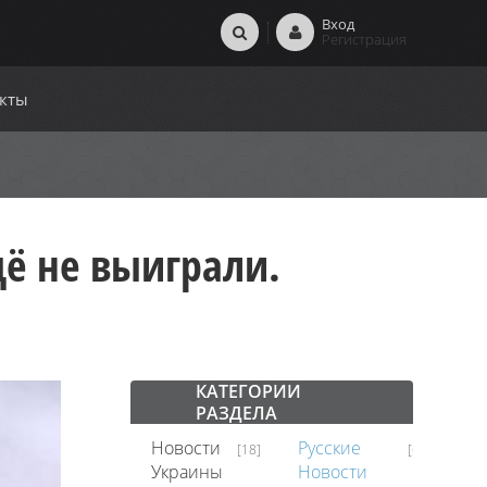
Вход
Регистрация
кты
ё не выиграли.
КАТЕГОРИИ
РАЗДЕЛА
Новости
Русские
В
[18]
[62]
Украины
Новости
Ми