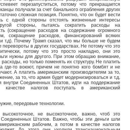
спевеет перезапуститься, потому что прекращается
канцы получали за счет банального ограбления других
статочно сложная позиция. Понятно, что он будет вести
сь с одной стороны отстоять жизненные интересы
ругой стороны, пытаясь сократить расходы на
сть (сокращение расходов на содержание огромного
ом, сокращение расходов, финансирований всяких
и т.д). Почему Трамп сказал, что мы больше не будем
перевороты в других государствах. Не потому что это
тически, потому что это просто накладно, они это
ньги нужны для другого. При этом обращаю внимание,
расходы, но только поменять их структуру. Не платить
ка где-то воюют, причем не понятно кого бомбят и не
учают. А платить американским производителям за то,
ение, за то, что армия будет модернизироваться и т.д.
я внутри Соединенных Штатов, идти на поддержание
в качестве налогов поступать в американский
ужие, передовые технологии.
высокоточное, не высокоточное, важно, чтоб это
 Соединенных Штатов. Важно, чтобы эти деньги шли
американским рабочим, а потом в качестве налогов
бюджет. До этого они уходили транснациональным