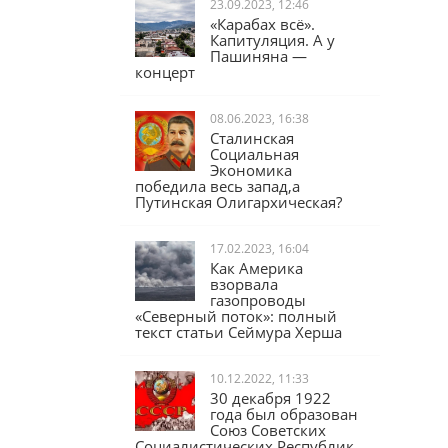
23.09.2023, 12:46
«Карабах всё».
Капитуляция. А у
Пашиняна —
концерт
08.06.2023, 16:38
Сталинская
Социальная
Экономика
победила весь запад,а
Путинская Олигархическая?
17.02.2023, 16:04
Как Америка
взорвала
газопроводы
«Северный поток»: полный
текст статьи Сеймура Херша
10.12.2022, 11:33
30 декабря 1922
года был образован
Союз Советских
Социалистических Республик.