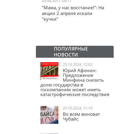
03.04.2017, 09:17
15.04.20
вес"
"Мама, у нас восстание!": На
"Выво
Даллеса. А
акции 2 апреля искали
США о
елезный
"кучки"
от рос
ада со сносом
ПОПУЛЯРНЫЕ
НОВОСТИ
25.10.2024, 12:02
Юрий Афонин:
Предложение
Минфина снизить
долю государства в
госкомпаниях может иметь
катастрофические последствия
25.10.2024, 11:19
Во всём виноват
Чубайс