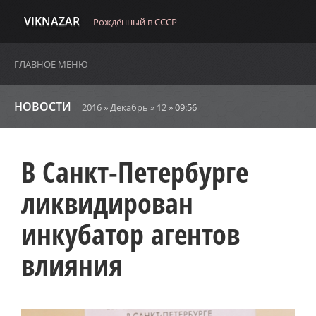
VIKNAZAR
Рождённый в СССР
ГЛАВНОЕ МЕНЮ
НОВОСТИ
2016
»
Декабрь
»
12
» 09:56
В Санкт-Петербурге
ликвидирован
инкубатор агентов
влияния