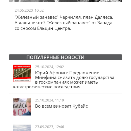
24.06.2020, 10:52
0
"Железный занавес" Черчилля, план Даллеса.
"
"
А дальше что? "Железный занавес" от Запада
и
со сносом Ельцин Центра.
ПОПУЛЯРНЫЕ НОВОСТИ
25.10.2024, 12:02
Юрий Афонин: Предложение
Минфина снизить долю государства
в госкомпаниях может иметь
катастрофические последствия
25.10.2024, 11:19
Во всём виноват Чубайс
23.09.2023, 12:46