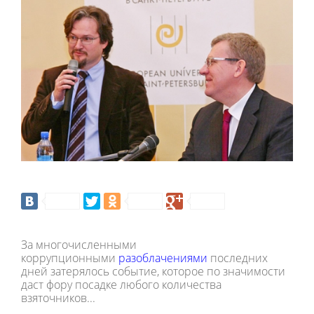
За многочисленными
коррупционными
разоблачениями
последних
дней затерялось событие, которое по значимости
даст фору посадке любого количества
взяточников...