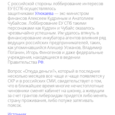
С российской стороны лоббирование интересов
ЕУ ЕСПб осуществлялось
защитниками
Улюкаева
— экс-министром
финансов Алексеем Кудриным и Анатолием
Чубайсом. Лоббирование ЕУ СПб такими
персонажами как Кудрин и Чубайс оказалось
чрезвычайно успешным. Им удалось втянуть в
финансирование инкубатора агентов влияния ряд
ведущих российских предпринимателей, таких,
как упоминавшийся Алишер Усманов, Владимир
Потанин, Игорь Финогенов и даже федеральные
учреждения, находящиеся в ведении
Правительства
РФ
.
Вопрос «Откуда деньги?», который в последние
несколько месяцев все чаще и чаще появляется у
СКР и в российских СМИ, свидетельствует о том,
что в ближайшее время многие нечистоплотные
чиновники сменят кабинет на шконку, а живущим
за счет грантов либероидам придется либо менять
страну проживания, либо потуже затягивать
поясок.
Источник