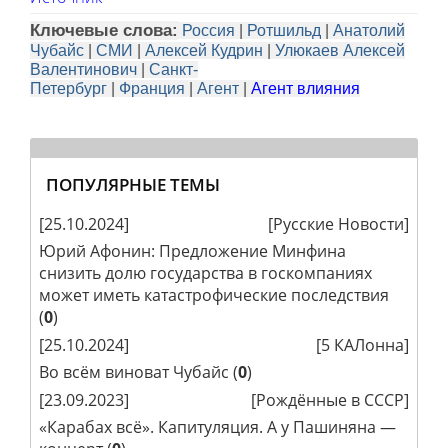
Ключевые слова:
Россия
|
Ротшильд
|
Анатолий
Чубайс
|
СМИ
|
Алексей Кудрин
|
Улюкаев Алексей
Валентинович
|
Санкт-
Петербург
|
Франция
|
Агент
|
Агент влияния
ПОПУЛЯРНЫЕ ТЕМЫ
[25.10.2024]
[
Русские Новости
]
Юрий Афонин: Предложение Минфина
снизить долю государства в госкомпаниях
может иметь катастрофические последствия
(
0
)
[25.10.2024]
[
5 КАЛонна
]
Во всём виноват Чубайс
(
0
)
[23.09.2023]
[
Рождённые в СССР
]
«Карабах всё». Капитуляция. А у Пашиняна —