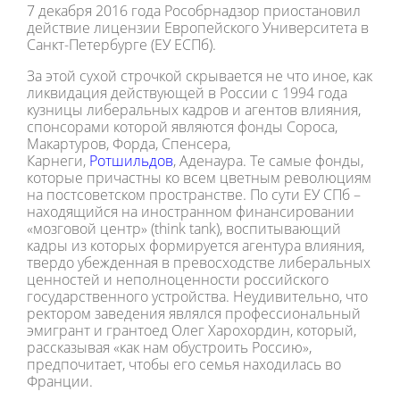
7 декабря 2016 года Рособрнадзор приостановил
действие лицензии Европейского Университета в
Санкт-Петербурге (ЕУ ЕСПб).
За этой сухой строчкой скрывается не что иное, как
ликвидация действующей в России с 1994 года
кузницы либеральных кадров и агентов влияния,
спонсорами которой являются фонды Сороса,
Макартуров, Форда, Спенсера,
Карнеги,
Ротшильдов
, Аденаура. Те самые фонды,
которые причастны ко всем цветным революциям
на постсоветском пространстве. По сути ЕУ СПб –
находящийся на иностранном финансировании
«мозговой центр» (think tank), воспитывающий
кадры из которых формируется агентура влияния,
твердо убежденная в превосходстве либеральных
ценностей и неполноценности российского
государственного устройства. Неудивительно, что
ректором заведения являлся профессиональный
эмигрант и грантоед Олег Харохордин, который,
рассказывая «как нам обустроить Россию»,
предпочитает, чтобы его семья находилась во
Франции.