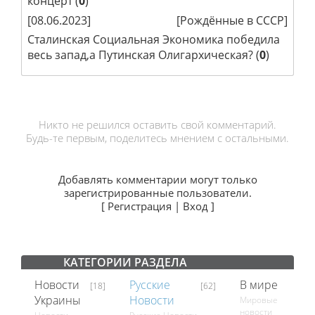
концерт
(
0
)
[08.06.2023]
[
Рождённые в СССР
]
Сталинская Социальная Экономика победила
весь запад,а Путинская Олигархическая?
(
0
)
Никто не решился оставить свой комментарий.
Будь-те первым, поделитесь мнением с остальными.
Добавлять комментарии могут только
зарегистрированные пользователи.
[
Регистрация
|
Вход
]
КАТЕГОРИИ РАЗДЕЛА
Новости
Русские
В мире
[18]
[62]
[18]
Украины
Новости
Мировые
новости