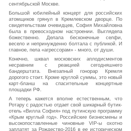
сентябрьской Москве.
Большой юбилейный концерт для российских
атомщиков грянул в Кремлевском дворце. По
свидетельствам очевидцев, София Михайловна
была в превосходном настроении. Выглядела
божественно. Делала бесконечные селфи,
весело и непринужденно болтала с публикой. И
главное, пела «агрессорам» - много, от души.
Конечно, шквал московских аплодисментов
несравним с реакцией сегодняшнего
бандерштата. Внезапный гонорар Кремля
дорогого стоит. Кроме круглой суммы, это новый
карт-бланш на спасительные концертные
площадки РФ.
А теперь кажется вполне естественным, что
Ротару с радостью отдает свой шикарный бутик-
отель «Вилла София» под путинскую программу
«Крым круглый год». Российские бизнесмены и
высокопоставленные чиновные VIP-ы охотно
заплатят за Рождество-2016 в ее историческом