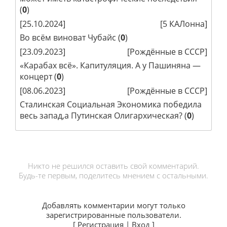
(
0
)
[25.10.2024]
[
5 КАЛонна
]
Во всём виноват Чубайс
(
0
)
[23.09.2023]
[
Рождённые в СССР
]
«Карабах всё». Капитуляция. А у Пашиняна —
концерт
(
0
)
[08.06.2023]
[
Рождённые в СССР
]
Сталинская Социальная Экономика победила
весь запад,а Путинская Олигархическая?
(
0
)
Никто не решился оставить свой комментарий.
Будь-те первым, поделитесь мнением с остальными.
Добавлять комментарии могут только
зарегистрированные пользователи.
[
Регистрация
|
Вход
]