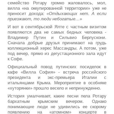
семейство Ротару громко жаловалось, мол,
вилла «на оккупированной территории» уже не
приносит дохода:
«Отдыхающих нет. А если
приезжают, то люди небогатые…»
И вот в сентябрьской Ялте с частным визитом
появляются два не самых бедных человека -
Владимир Путин и Сильвио Берлускони.
Сначала добрые друзья принимают на грудь
коллекционный херес Массандры. А потом, уже
под вечер, прямо из дегустационного зала идут
к Софе.
Официальный повод путинских посиделок в
кафе «Вилла София» - встреча российского
президента и экс-премьера Италии с
итальянцами Крыма. Мероприятие в особняке
«хуторянки» прошло весело и непринужденно.
История умалчивает, какие песни пела Ротару
бархатным крымским вечером. Однако
понимающие люди не удивились ее скорому
появлению на «атомном» концерте в