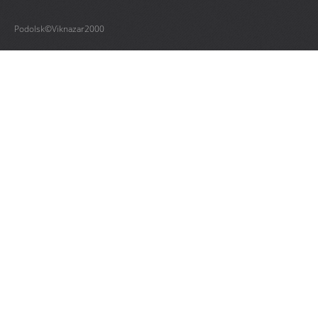
Podolsk©Viknazar2000