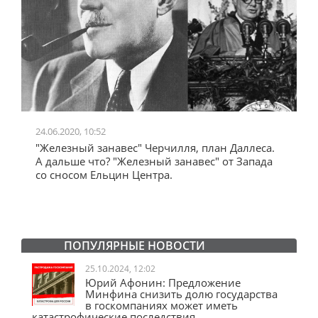
24.06.2020, 10:52
0
"Железный занавес" Черчилля, план Даллеса.
"
"
А дальше что? "Железный занавес" от Запада
и
со сносом Ельцин Центра.
ПОПУЛЯРНЫЕ НОВОСТИ
25.10.2024, 12:02
Юрий Афонин: Предложение
Минфина снизить долю государства
в госкомпаниях может иметь
катастрофические последствия