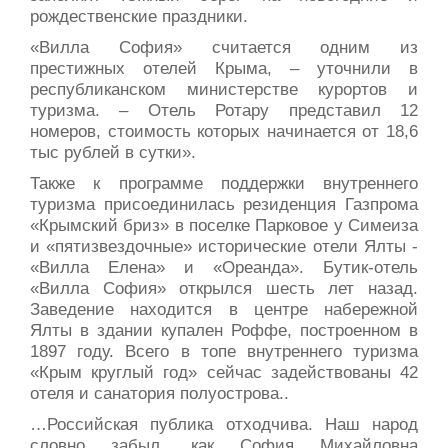
рождественские праздники.
«Вилла София» считается одним из
престижных отелей Крыма, – уточнили в
республиканском министерстве курортов и
туризма. – Отель Ротару представил 12
номеров, стоимость которых начинается от 18,6
тыс рублей в сутки».
Также к программе поддержки внутреннего
туризма присоединилась резиденция Газпрома
«Крымский бриз» в поселке Парковое у Симеиза
и «пятизвездочные» исторические отели Ялты -
«Вилла Елена» и «Ореанда». Бутик-отель
«Вилла София» открылся шесть лет назад.
Заведение находится в центре набережной
Ялты в здании купален Роффе, построенном в
1897 году. Всего в топе внутреннего туризма
«Крым круглый год» сейчас задействованы 42
отеля и санатория полуострова..
…Российская публика отходчива. Наш народ
словно забыл, как София Михайловна