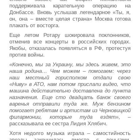
поддерживала карательную операцию на
Донбассе. Вновь услышав легендарное «Ты, я,
он, она – вместе целая страна» Москва готова
плакать от восторга.
Еще летом Ротару шокировала поклонников,
отменив все концерты в российских городах.
Якобы, отказалась появляться в РФ, протестуя
против войны.
«Конечно, мы за Украину, мы здесь живем, это
наша родина… Чем можем – помогаем: через
наш местный горисполком отдали свою
«Ниву» в АТО, нам потом прислали видео, что
машина действительно доставлена до пункта
назначения. Еще сто двадцать банок своего
варенья отправили туда же. Муж бензином
помогает ребятам и артистам из Черновицкой
филармонии, которые туда ездят»
, –
рассказывала ее сестра Лидия Хлябич.
Хотя недолго музыка играла – самостийность
звезды закончилась вместе с деньгами.