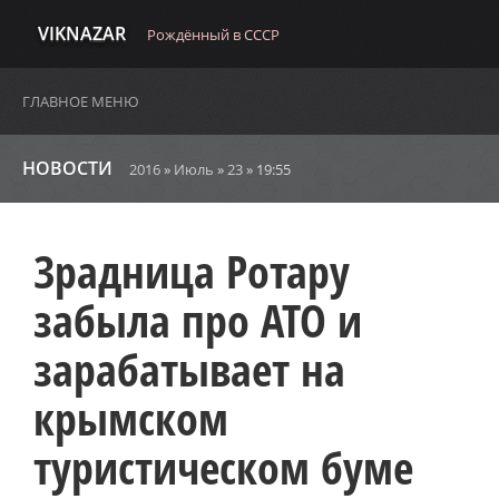
VIKNAZAR
Рождённый в СССР
ГЛАВНОЕ МЕНЮ
НОВОСТИ
2016
»
Июль
»
23
» 19:55
Зрадница Ротару
забыла про АТО и
зарабатывает на
крымском
туристическом буме