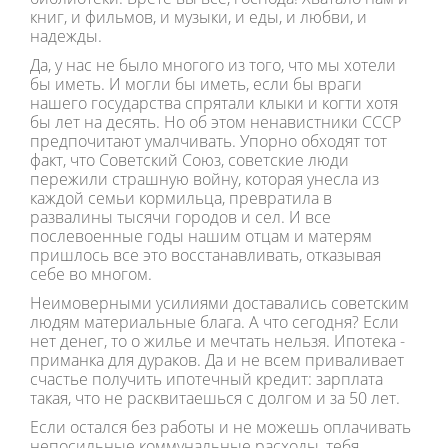
книг, и фильмов, и музыки, и еды, и любви, и
надежды.
Да, у нас не было многого из того, что мы хотели
бы иметь. И могли бы иметь, если бы враги
нашего государства спрятали клыки и когти хотя
бы лет на десять. Но об этом ненавистники СССР
предпочитают умалчивать. Упорно обходят тот
факт, что Советский Союз, советские люди
пережили страшную войну, которая унесла из
каждой семьи кормильца, превратила в
развалины тысячи городов и сел. И все
послевоенные годы нашим отцам и матерям
пришлось все это восстанавливать, отказывая
себе во многом.
Неимоверными усилиями доставались советским
людям материальные блага. А что сегодня? Если
нет денег, то о жилье и мечтать нельзя. Ипотека -
приманка для дураков. Да и не всем приваливает
счастье получить ипотечный кредит: зарплата
такая, что не расквитаешься с долгом и за 50 лет.
Если остался без работы и не можешь оплачивать
непосильные коммунальные расходы, тебя