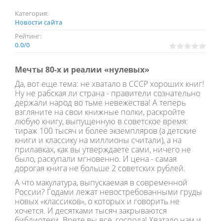
Категория:
Новости сайта
Рейтинг:
0.0
/
0
Мечты 80-х и реалии «нулевых»
Да, вот еще тема: не хватало в СССР хороших книг!
Ну не рабская ли страна - правители сознательно
держали народ во тьме невежества! А теперь
взгляните на свои книжные полки, раскройте
любую книгу, выпущенную в советское время:
тираж 100 тысяч и более экземпляров (а детские
книги и классику на миллионы считали), а на
прилавках, как вы утверждаете сами, ничего не
было, раскупали мгновенно. И цена - самая
дорогая книга не больше 2 советских рублей.
А что макулатура, выпускаемая в современной
России? Годами лежат невостребованными груды
новых «классиков», о которых и говорить не
хочется. И десятками тысяч закрываются
библиотеки. Врете вы все, господа! Хватало нам и