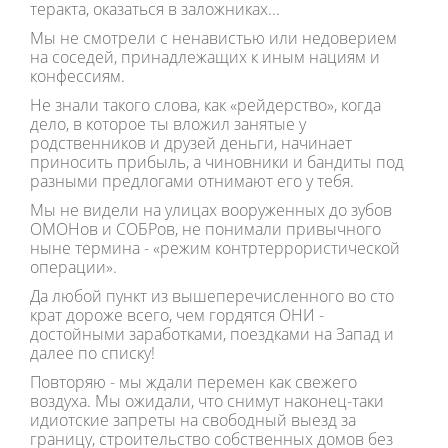
теракта, оказаться в заложниках...
Мы не смотрели с ненавистью или недоверием
на соседей, принадлежащих к иным нациям и
конфессиям.
Не знали такого слова, как «рейдерство», когда
дело, в которое ты вложил занятые у
родственников и друзей деньги, начинает
приносить прибыль, а чиновники и бандиты под
разными предлогами отнимают его у тебя.
Мы не видели на улицах вооруженных до зубов
ОМОНов и СОБРов, не понимали привычного
ныне термина - «режим контртеррористической
операции».
Да любой пункт из вышеперечисленного во сто
крат дороже всего, чем гордятся ОНИ -
достойными заработками, поездками на Запад и
далее по списку!
Повторяю - мы ждали перемен как свежего
воздуха. Мы ожидали, что снимут наконец-таки
идиотские запреты на свободный выезд за
границу, строительство собственных домов без