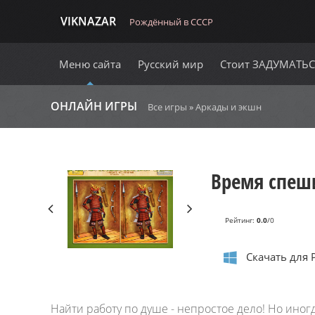
VIKNAZAR
Рождённый в СССР
Меню сайта
Русский мир
Стоит ЗАДУМАТЬ
ОНЛАЙН ИГРЫ
Все игры
»
Аркады и экшн
Время спеш
Рейтинг
:
0.0
/
0
Скачать для
Найти работу по душе - непростое дело! Но иног