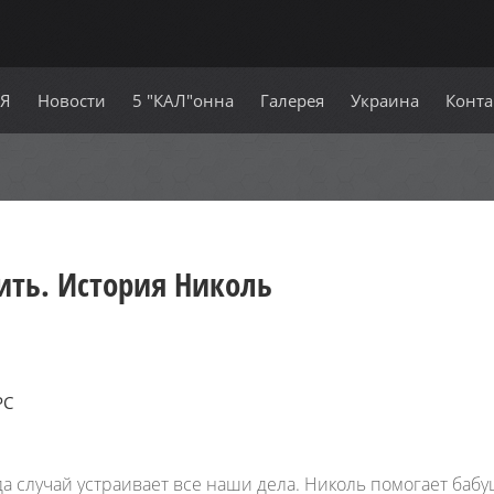
СЯ
Новости
5 "КАЛ"онна
Галерея
Украина
Конта
ить. История Николь
PC
да случай устраивает все наши дела. Николь помогает баб