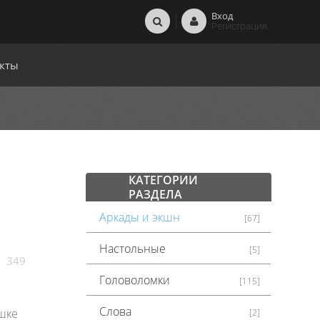
Вход
Регистрация
кты
КАТЕГОРИИ
РАЗДЕЛА
Аркады и экшн
[67]
Настольные
[5]
349
Головоломки
[115]
Слова
ушке
[2]