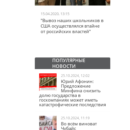
15.04.2020, 13:15
24.06.20
стание!": На
"Вывоз наших школьников в
"Желе
 искали
США осуществлялся втайне
Черчил
от российских властей"
дальш
занаве
Ельци
ПОПУЛЯРНЫЕ
НОВОСТИ
25.10.2024, 12:02
Юрий Афонин:
Предложение
Минфина снизить
долю государства в
госкомпаниях может иметь
катастрофические последствия
25.10.2024, 11:19
Во всём виноват
Чубайс