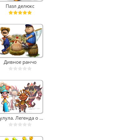
Пазл делюкс
Дивное ранчо
улула. Легенда о ...