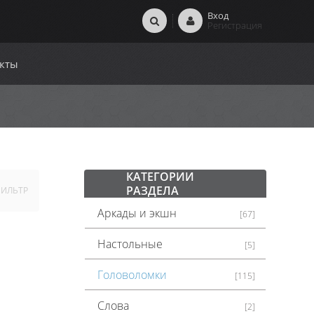
Вход
Регистрация
кты
КАТЕГОРИИ
РАЗДЕЛА
ИЛЬТР
Аркады и экшн
[67]
Настольные
[5]
Головоломки
[115]
Слова
[2]