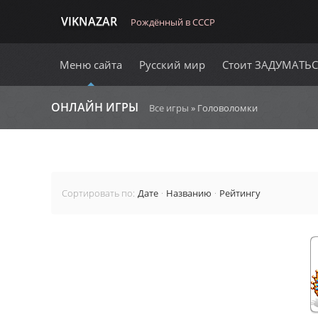
VIKNAZAR
Рождённый в СССР
Меню сайта
Русский мир
Стоит ЗАДУМАТЬ
ОНЛАЙН ИГРЫ
Все игры
» Головоломки
Сортировать по
:
Дате
·
Названию
·
Рейтингу