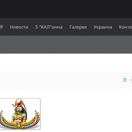
СЯ
Новости
5 "КАЛ"онна
Галерея
Украина
Конта
Ф