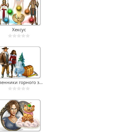
03.04.2017, 09:17
"Мама, у нас восстание!": На
акции 2 апреля искали
Хексус
"кучки"
енники горного з...