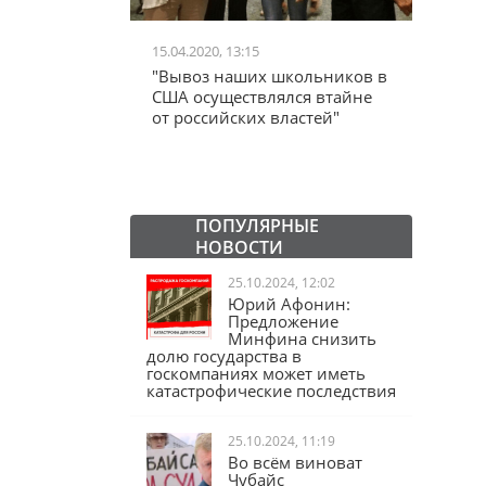
15.04.2020, 13:15
24.06.2020, 10:52
"Вывоз наших школьников в
"Железный занавес"
США осуществлялся втайне
Черчилля, план Даллеса.
от российских властей"
дальше что? "Железный
занавес" от Запада со с
Ельцин Центра.
ПОПУЛЯРНЫЕ
НОВОСТИ
25.10.2024, 12:02
Юрий Афонин:
Предложение
Минфина снизить
долю государства в
госкомпаниях может иметь
катастрофические последствия
25.10.2024, 11:19
Во всём виноват