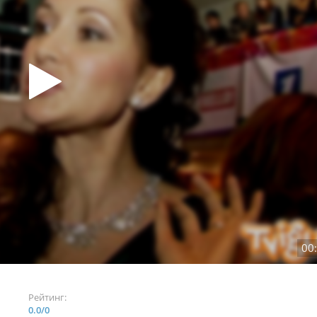
00
Рейтинг:
0.0
/
0