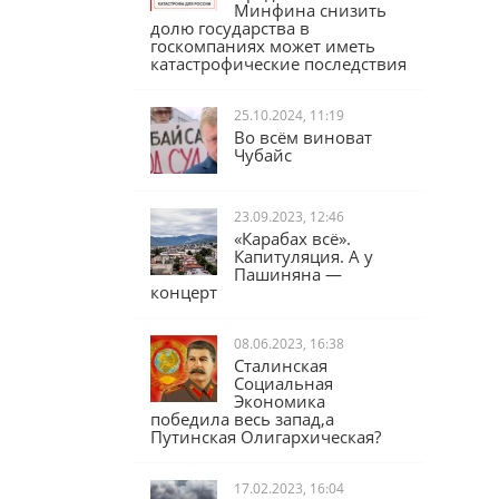
Юрий Афонин:
Предложение
Минфина снизить
долю государства в
госкомпаниях может иметь
катастрофические последствия
25.10.2024, 11:19
Во всём виноват
Чубайс
23.09.2023, 12:46
«Карабах всё».
Капитуляция. А у
Пашиняна —
концерт
08.06.2023, 16:38
Сталинская
Социальная
Экономика
победила весь запад,а
Путинская Олигархическая?