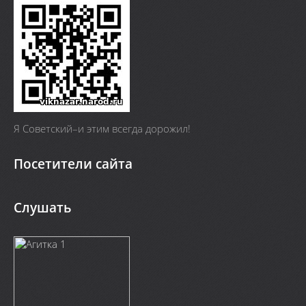
Я Cоветский–и этим всегда дорожил!
Посетители сайта
Слушать