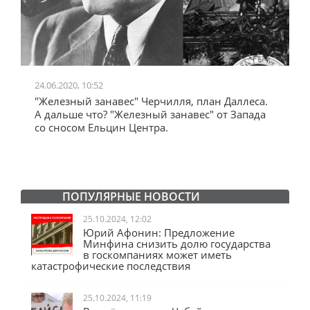
24.06.2020, 10:52
0
"Железный занавес" Черчилля, план Даллеса.
"
"
А дальше что? "Железный занавес" от Запада
и
со сносом Ельцин Центра.
ПОПУЛЯРНЫЕ НОВОСТИ
25.10.2024, 12:02
Юрий Афонин: Предложение
Минфина снизить долю государства
в госкомпаниях может иметь
катастрофические последствия
25.10.2024, 11:19