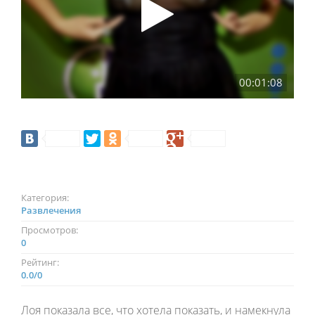
00:01:08
Категория:
Развлечения
Просмотров:
0
Рейтинг:
0.0
/
0
Лоя показала все, что хотела показать, и намекнула