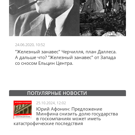
24.06.2020, 10:52
0
"Железный занавес" Черчилля, план Даллеса.
"
"
А дальше что? "Железный занавес" от Запада
и
со сносом Ельцин Центра.
ПОПУЛЯРНЫЕ НОВОСТИ
25.10.2024, 12:02
Юрий Афонин: Предложение
Минфина снизить долю государства
в госкомпаниях может иметь
катастрофические последствия