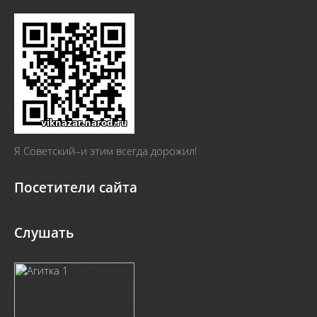
Я Cоветский–и этим всегда дорожил!
Посетители сайта
Слушать