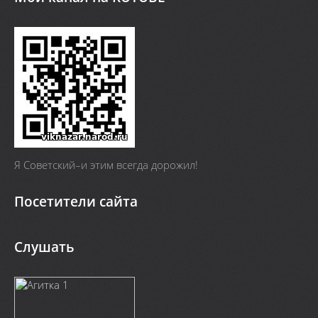
Я Cоветский–и этим всегда дорожил!
Посетители сайта
Слушать