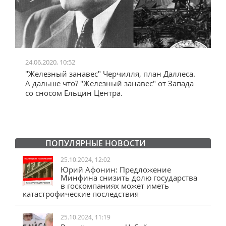
24.06.2020, 10:52
0
"Железный занавес" Черчилля, план Даллеса.
"
"
А дальше что? "Железный занавес" от Запада
и
со сносом Ельцин Центра.
ПОПУЛЯРНЫЕ НОВОСТИ
25.10.2024, 12:02
Юрий Афонин: Предложение
Минфина снизить долю государства
в госкомпаниях может иметь
катастрофические последствия
25.10.2024, 11:19