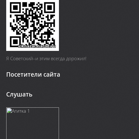
Я Cоветский–и этим всегда дорожил!
Посетители сайта
Слушать