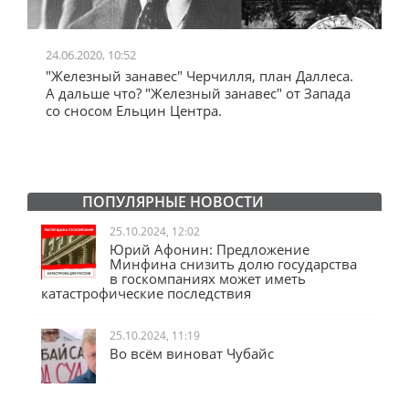
24.06.2020, 10:52
0
"Железный занавес" Черчилля, план Даллеса.
"
"
А дальше что? "Железный занавес" от Запада
и
со сносом Ельцин Центра.
ПОПУЛЯРНЫЕ НОВОСТИ
25.10.2024, 12:02
Юрий Афонин: Предложение
Минфина снизить долю государства
в госкомпаниях может иметь
катастрофические последствия
25.10.2024, 11:19
Во всём виноват Чубайс