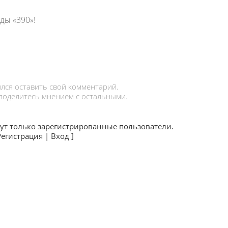
ды «390»!
лся оставить свой комментарий.
 поделитесь мнением с остальными.
ут только зарегистрированные пользователи.
Регистрация
|
Вход
]