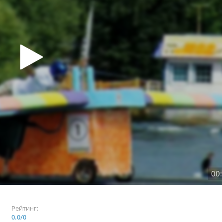
00
Рейтинг:
0.0
/
0