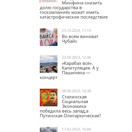
Юрий Афонин:
Предложение
Минфина снизить
долю государства в
госкомпаниях может иметь
катастрофические последствия
25.10.2024, 11:19
Во всём виноват
Чубайс
23.09.2023, 12:46
«Карабах всё».
Капитуляция. А у
Пашиняна —
концерт
08.06.2023, 16:38
Сталинская
Социальная
Экономика
победила весь запад,а
Путинская Олигархическая?