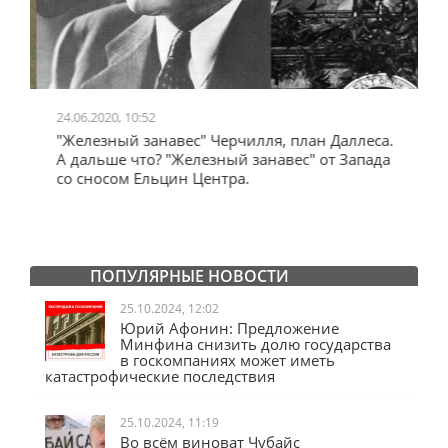
24.06.2020, 10:52
0
"Железный занавес" Черчилля, план Даллеса.
"
"
А дальше что? "Железный занавес" от Запада
и
со сносом Ельцин Центра.
ПОПУЛЯРНЫЕ НОВОСТИ
25.10.2024, 12:02
Юрий Афонин: Предложение
Минфина снизить долю государства
в госкомпаниях может иметь
катастрофические последствия
25.10.2024, 11:19
Во всём виноват Чубайс