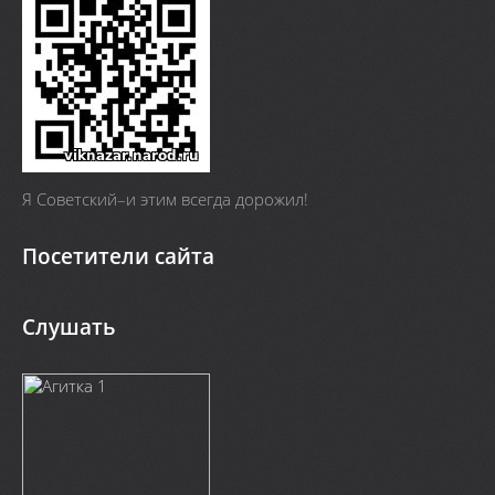
Я Cоветский–и этим всегда дорожил!
Посетители сайта
Слушать