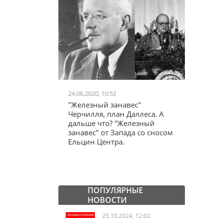
24.06.2020, 10:52
03.04.20
школьников в
"Железный занавес"
"Мама,
лся втайне
Черчилля, план Даллеса. А
акции
ластей"
дальше что? "Железный
"кучки
занавес" от Запада со сносом
Ельцин Центра.
ПОПУЛЯРНЫЕ
НОВОСТИ
25.10.2024, 12:02