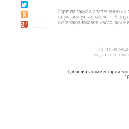
Горячая закуска с запеченными 
штука;анчоусы в масле — 6 штук
кусочка;оливковое масло, вишнев
Никто не реши
Будь-те первым,
Добавлять комментарии мог
[