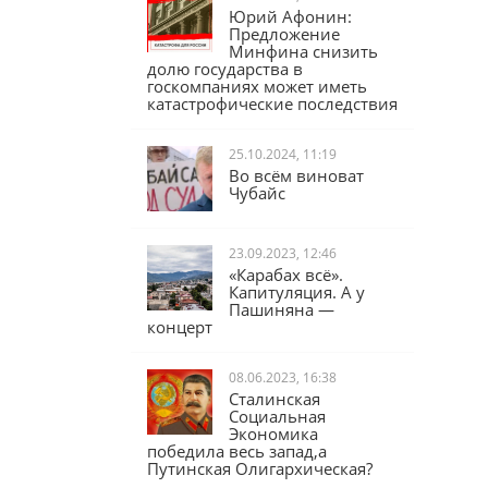
Юрий Афонин:
Предложение
Минфина снизить
долю государства в
госкомпаниях может иметь
катастрофические последствия
25.10.2024, 11:19
Во всём виноват
Чубайс
23.09.2023, 12:46
«Карабах всё».
Капитуляция. А у
Пашиняна —
концерт
08.06.2023, 16:38
Сталинская
Социальная
Экономика
победила весь запад,а
Путинская Олигархическая?