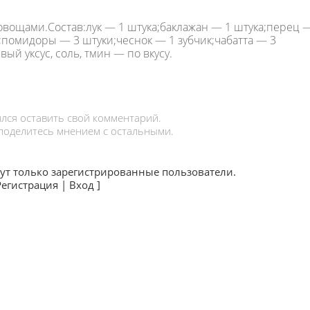
овощами.Состав:лук — 1 штука;баклажан — 1 штука;перец 
;помидоры — 3 штуки;чеснок — 1 зубчик;чабатта — 3
ый уксус, соль, тмин — по вкусу.
лся оставить свой комментарий.
 поделитесь мнением с остальными.
ут только зарегистрированные пользователи.
Регистрация
|
Вход
]