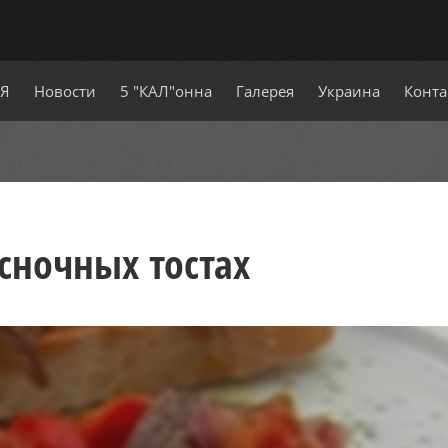
СЯ
Новости
5 "КАЛ"онна
Галерея
Украина
Конта
сночных тостах