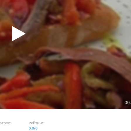
00
отров:
Рейтинг:
0.0
/
0