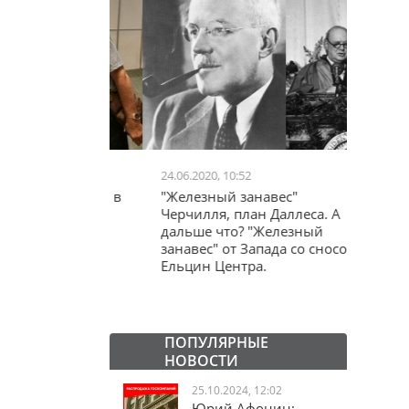
24.06.2020, 10:52
03.04.20
школьников в
"Железный занавес"
"Мама,
лся втайне
Черчилля, план Даллеса. А
акции
ластей"
дальше что? "Железный
"кучки
занавес" от Запада со сносом
Ельцин Центра.
ПОПУЛЯРНЫЕ
НОВОСТИ
25.10.2024, 12:02