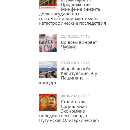
Юрий Афонин:
Предложение
Минфина снизить
долю государства в
госкомпаниях может иметь
катастрофические последствия
25.10.2024, 11:19
Во всём виноват
Чубайс
23.09.2023, 12:46
«Карабах всё».
Капитуляция. А у
Пашиняна —
концерт
08.06.2023, 16:38
Сталинская
Социальная
Экономика
победила весь запад,а
Путинская Олигархическая?