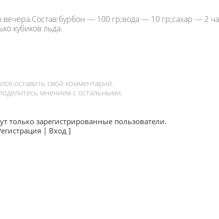
 вечера.Состав:бурбон — 100 гр;вода — 10 гр;сахар — 2 
ько кубиков льда.
лся оставить свой комментарий.
 поделитесь мнением с остальными.
ут только зарегистрированные пользователи.
Регистрация
|
Вход
]