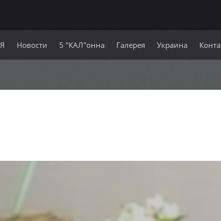
СЯ
Новости
5 "КАЛ"онна
Галерея
Украина
Конта