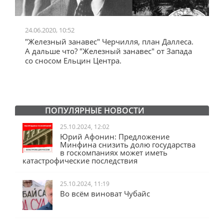
24.06.2020, 10:52
0
"Железный занавес" Черчилля, план Даллеса.
"
"
А дальше что? "Железный занавес" от Запада
и
со сносом Ельцин Центра.
ПОПУЛЯРНЫЕ НОВОСТИ
25.10.2024, 12:02
Юрий Афонин: Предложение
Минфина снизить долю государства
в госкомпаниях может иметь
катастрофические последствия
25.10.2024, 11:19
Во всём виноват Чубайс