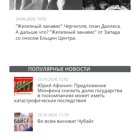
24.06.2020, 10:52
0
"Железный занавес" Черчилля, план Даллеса.
"
"
А дальше что? "Железный занавес" от Запада
и
со сносом Ельцин Центра.
ПОПУЛЯРНЫЕ НОВОСТИ
25.10.2024, 12:02
Юрий Афонин: Предложение
Минфина снизить долю государства
в госкомпаниях может иметь
катастрофические последствия
25.10.2024, 11:19
Во всём виноват Чубайс