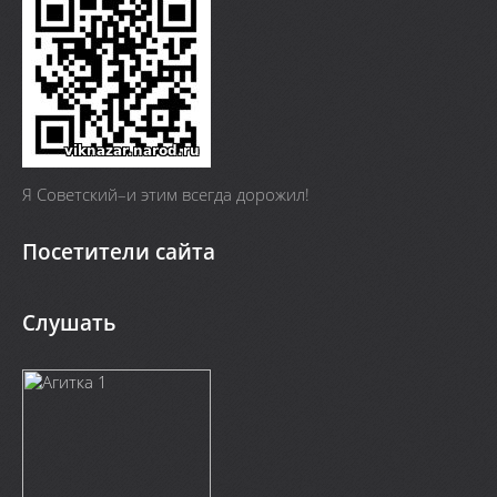
Я Cоветский–и этим всегда дорожил!
Посетители сайта
Слушать