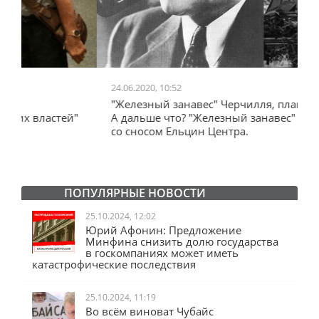
24.06.2020, 10:52
0
"Железный занавес" Черчилля, план Даллеса.
"
"
А дальше что? "Железный занавес" от Запада
и
со сносом Ельцин Центра.
ПОПУЛЯРНЫЕ НОВОСТИ
25.10.2024, 12:02
Юрий Афонин: Предложение
Минфина снизить долю государства
в госкомпаниях может иметь
катастрофические последствия
25.10.2024, 11:19