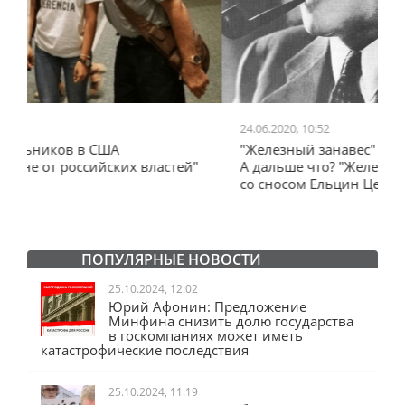
24.06.2020, 10:52
0
"Железный занавес" Черчилля, план Даллеса.
"
"
А дальше что? "Железный занавес" от Запада
и
со сносом Ельцин Центра.
ПОПУЛЯРНЫЕ НОВОСТИ
25.10.2024, 12:02
Юрий Афонин: Предложение
Минфина снизить долю государства
в госкомпаниях может иметь
катастрофические последствия