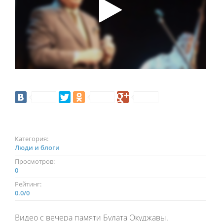
Категория:
Люди и блоги
Просмотров:
0
Рейтинг:
0.0
/
0
Видео с вечера памяти Булата Окуджавы.