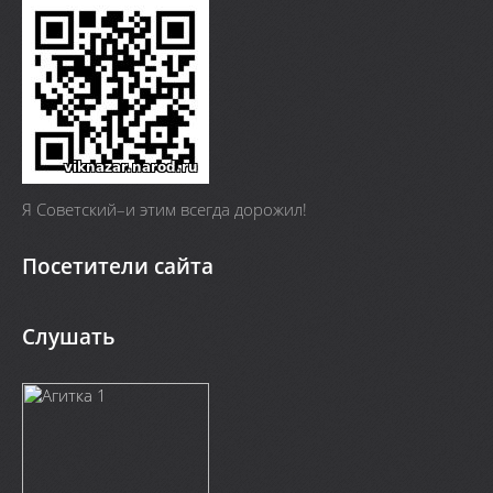
Я Cоветский–и этим всегда дорожил!
Посетители сайта
Слушать