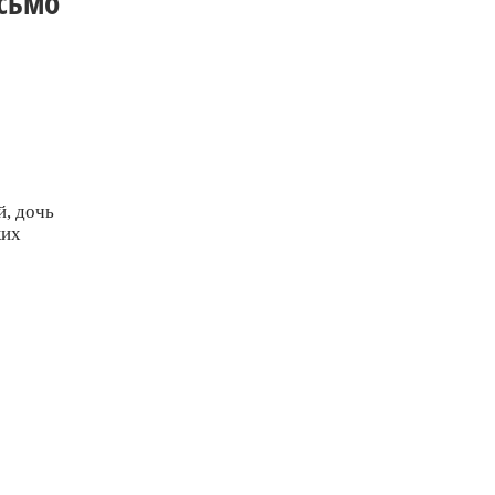
сьмо
, дочь
ких