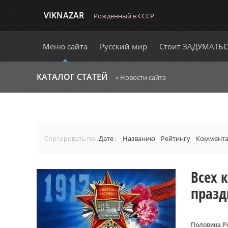
VIKNAZAR
Рождённый в СССР
Меню сайта
Русский мир
Стоит ЗАДУМАТЬ
КАТАЛОГ СТАТЕЙ
» Новости сайта
Сортировать по
:
Дате
·
Названию
·
Рейтингу
·
Коммент
Всех 
празд
Половина Р