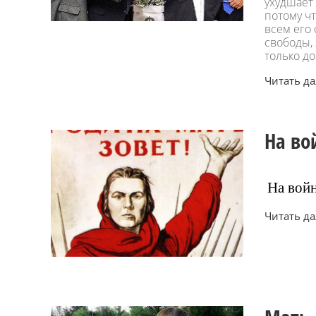
ухудшает
потому чт
всем его 
свободы,
только д
Читать дал
На во
На войн
Читать дал