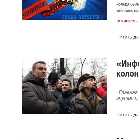
ноября был
мнение», пр
Что имеем –
Читать дал
«Инфо
колон
Главная
внутри 
Читать дал