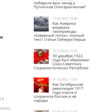
Экономика
победила весь запад,а
Путинская Олигархическая?
17.02.2023, 16:04
Как Америка
взорвала
газопроводы
ак
«Северный поток»: полный
текст статьи Сеймура Херша
10.12.2022, 11:33
30 декабря 1922
года был образован
Союз Советских
Социалистических Республик.
31.10.2022, 13:50
Как Октябрьская
революция 1917
года спасла и
) в
сохранила Россию и её
народы
олько