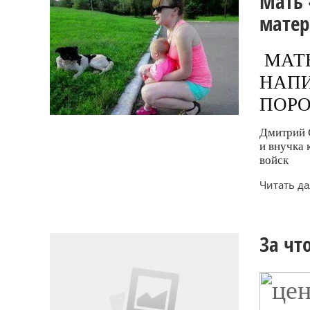
Мать 
матер
МАТ
НАПИ
ПОР
Дмитрий 
и внучка 
войск
Читать дал
За чт