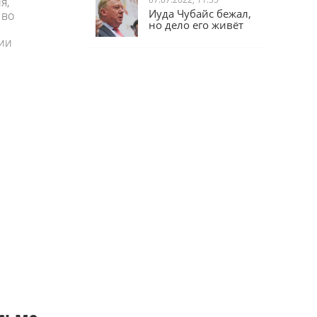
я,
07.07.2022, 11:55
 во
Иуда Чубайс бежал,
но дело его живёт
сии