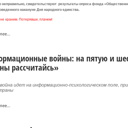
о неправильно, свидетельствуют результаты опроса фонда «Общественн
оведенного накануне Дня народного единства.
 не храним. Потерявши, плачем!
ее...
рмационные войны: на пятую и ше
ны рассчитайсь»
03.04.2017, 09:17
15.04.
"Мама, у нас восстание!": На
"Выв
 война идет на информационно-психологическом поле, пр
страны
акции 2 апреля искали
США 
"кучки"
от р
ее...