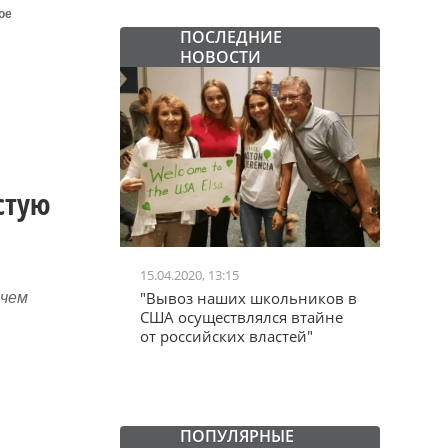
ое
ПОСЛЕДНИЕ
НОВОСТИ
стую
2020, 13:15
24.06.2020, 10:52
оз наших школьников в
"Железный занавес"
ичем
осуществлялся втайне
Черчилля, план Даллеса. А
оссийских властей"
дальше что? "Железный
занавес" от Запада со сносом
Ельцин Центра.