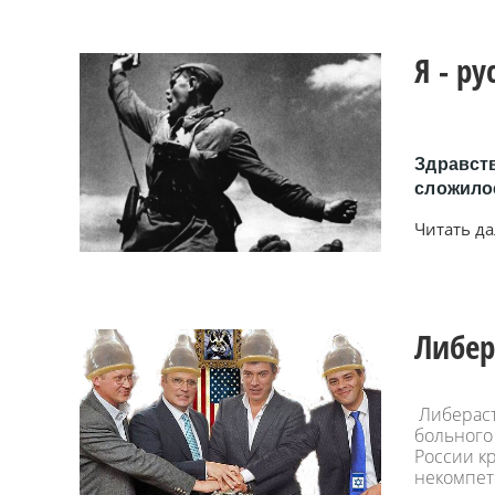
Я - р
Здравств
сложило
Читать дал
Либера
Либераст
больного 
России кр
некомпет