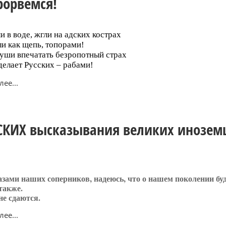
орвемся!
и в воде, жгли на адских кострах
ли как щепь, топорами!
души впечатать безропотный страх
сделает Русских – рабами!
ее...
СКИХ высказывания великих инозем
азами наших соперников, надеюсь, что о нашем поколении бу
также.
 не сдаются.
ее...