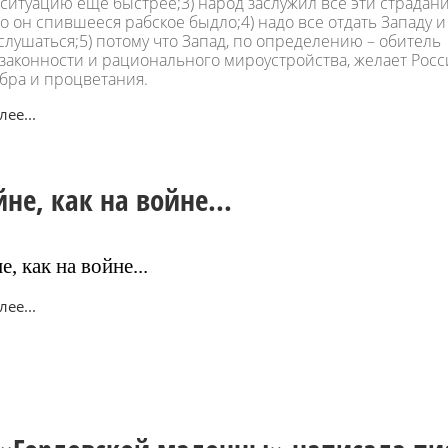
 ситуацию еще быстрее;3) народ заслужил все эти страдани
о он спившееся рабское быдло;4) надо все отдать Западу и
слушаться;5) потому что Запад, по определению – обитель
 законности и рационального мироустройства, желает Рос
обра и процветания.
ее...
йне, как на войне...
е, как на войне...
ее...