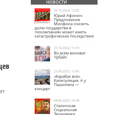
ПОПУЛЯРНЫЕ
НОВОСТИ
25.10.2024, 12:02
Юрий Афонин:
Предложение
Минфина снизить
долю государства в
госкомпаниях может иметь
катастрофические последствия
25.10.2024, 11:19
Во всём виноват
Чубайс
цев
23.09.2023, 12:46
«Карабах всё».
Капитуляция. А у
Пашиняна —
дут
концерт
08.06.2023, 16:38
Сталинская
Социальная