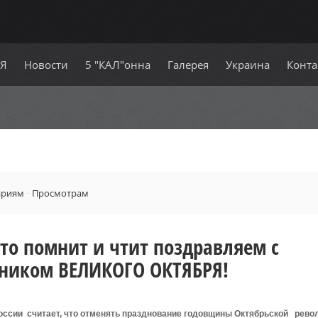
СЯ
Новости
5 "КАЛ"онна
Галерея
Украина
Конта
ариям
·
Просмотрам
кто помнит и чтит поздравляем с
ником ВЕЛИКОГО ОКТЯБРЯ!
оссии считает, что отменять празднование годовщины Октябрьской рево