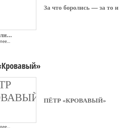
За что боролись — за то и
ли...
ее...
«Кровавый»
ПЁТР «КРОВАВЫЙ»
ее...