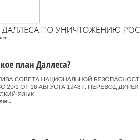
 ДАЛЛЕСА ПО УНИЧТОЖЕНИЮ РО
ее...
акое план Даллеса?
ТИВА СОВЕТА НАЦИОНАЛЬНОЙ БЕЗОПАСНОСТ
03.04.2017, 09:17
15.04.2020, 13:15
C 20/1 ОТ 18 АВГУСТА 1948 Г. ПЕРЕВОД ДИРЕ
"Мама, у нас восстание!": На
"Вывоз наших 
ССКИЙ ЯЗЫК
акции 2 апреля искали
США осуществля
ее...
"кучки"
от российских в