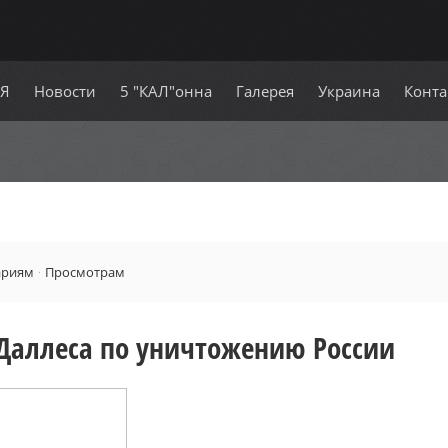
СЯ
Новости
5 "КАЛ"онна
Галерея
Украина
Конта
ариям
·
Просмотрам
Даллеса по уничтожению России