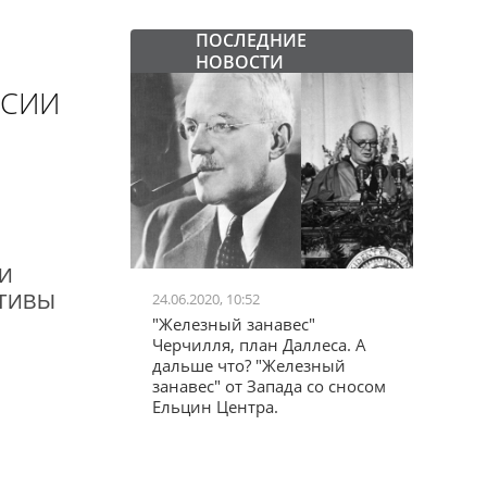
ПОСЛЕДНИЕ
НОВОСТИ
ССИИ
И
24.06.2020, 10:52
03.04.20
КТИВЫ
школьников в
"Железный занавес"
"Мама,
лся втайне
Черчилля, план Даллеса. А
акции
ластей"
дальше что? "Железный
"кучки
занавес" от Запада со сносом
Ельцин Центра.