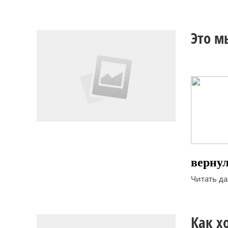
Это м
верну
Читать дал
Как х