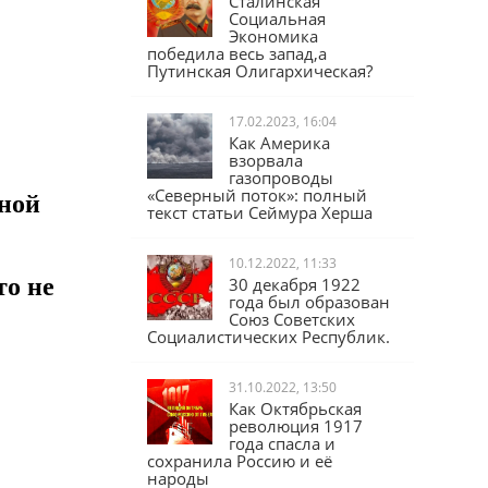
Сталинская
Социальная
Экономика
победила весь запад,а
Путинская Олигархическая?
17.02.2023, 16:04
Как Америка
взорвала
газопроводы
нной
«Северный поток»: полный
текст статьи Сеймура Херша
10.12.2022, 11:33
то не
30 декабря 1922
года был образован
Союз Советских
Социалистических Республик.
31.10.2022, 13:50
Как Октябрьская
революция 1917
года спасла и
сохранила Россию и её
народы