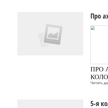
Про а
ПРО
КОЛ
Читать дал
5-я к