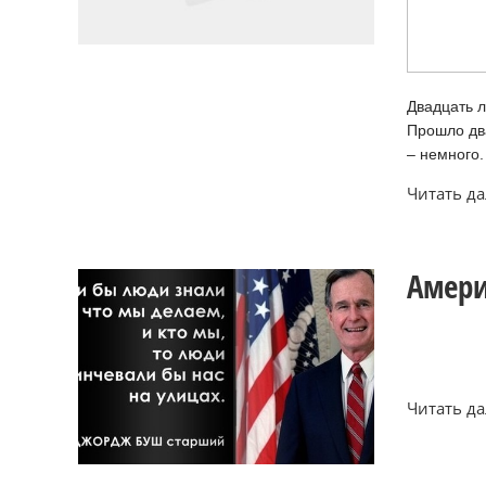
Двадцать л
Прошло два
– немного.
Читать дал
Амери
Читать дал