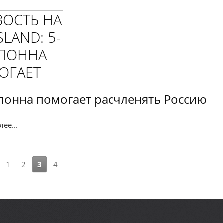
олонна помогает расчленять Россию
ее...
1
2
3
4