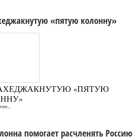
хеджакнутую «пятую колонну»
 АХЕДЖАКНУТУЮ «ПЯТУЮ
ОННУ»
ее...
олонна помогает расчленять Россию