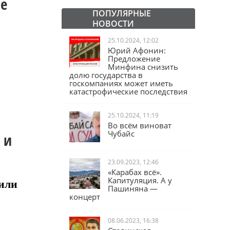
ие
ПОПУЛЯРНЫЕ
НОВОСТИ
25.10.2024, 12:02
Юрий Афонин:
Предложение
Минфина снизить
долю государства в
госкомпаниях может иметь
катастрофические последствия
25.10.2024, 11:19
Во всём виноват
Чубайс
 и
23.09.2023, 12:46
«Карабах всё».
или
Капитуляция. А у
Пашиняна —
концерт
08.06.2023, 16:38