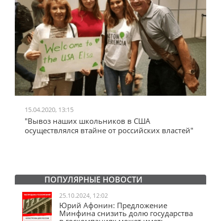
15.04.2020, 13:15
2
"Вывоз наших школьников в США
"
осуществлялся втайне от российских властей"
А
с
ПОПУЛЯРНЫЕ НОВОСТИ
25.10.2024, 12:02
Юрий Афонин: Предложение
Минфина снизить долю государства