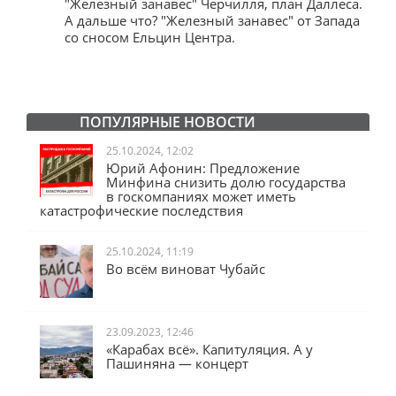
"Железный занавес" Черчилля, план Даллеса.
"
"
А дальше что? "Железный занавес" от Запада
и
со сносом Ельцин Центра.
ПОПУЛЯРНЫЕ НОВОСТИ
25.10.2024, 12:02
Юрий Афонин: Предложение
Минфина снизить долю государства
в госкомпаниях может иметь
катастрофические последствия
25.10.2024, 11:19
Во всём виноват Чубайс
23.09.2023, 12:46
«Карабах всё». Капитуляция. А у
Пашиняна — концерт