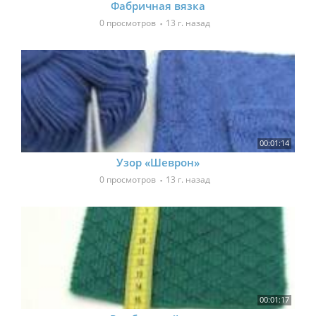
Фабричная вязка
0 просмотров
13 г. назад
00:01:14
Узор «Шеврон»
0 просмотров
13 г. назад
00:01:17