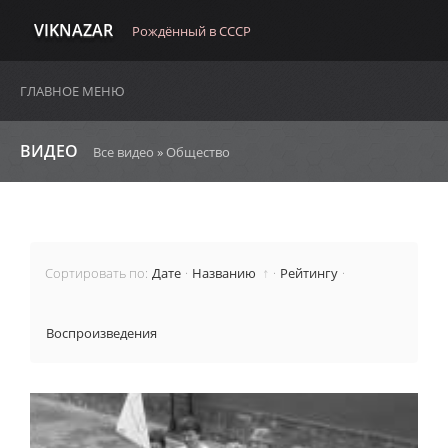
VIKNAZAR
Рождённый в СССР
ГЛАВНОЕ МЕНЮ
ВИДЕО
Все видео
»
Общество
↑
Сортировать по
:
Дате
·
Названию
·
Рейтингу
·
Воспроизведения