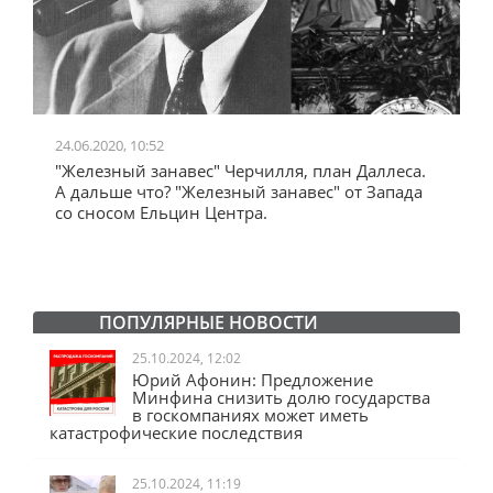
24.06.2020, 10:52
0
"Железный занавес" Черчилля, план Даллеса.
"
"
А дальше что? "Железный занавес" от Запада
и
со сносом Ельцин Центра.
ПОПУЛЯРНЫЕ НОВОСТИ
25.10.2024, 12:02
Юрий Афонин: Предложение
Минфина снизить долю государства
в госкомпаниях может иметь
катастрофические последствия
25.10.2024, 11:19