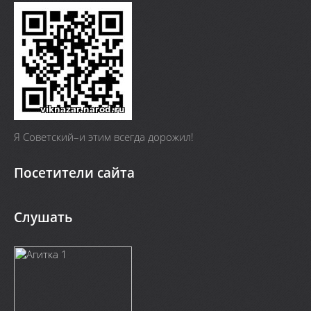
Я Cоветский–и этим всегда дорожил!
Посетители сайта
Слушать