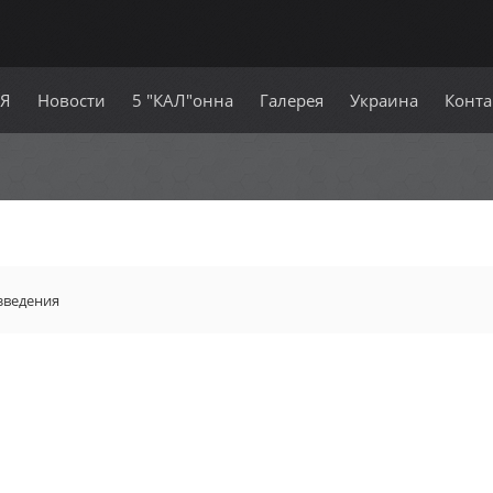
СЯ
Новости
5 "КАЛ"онна
Галерея
Украина
Конта
зведения