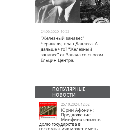
24.06.2020, 10:52
03.04.20
школьников в
"Железный занавес"
"Мама,
лся втайне
Черчилля, план Даллеса. А
акции
ластей"
дальше что? "Железный
"кучки
занавес" от Запада со сносом
Ельцин Центра.
ПОПУЛЯРНЫЕ
НОВОСТИ
25.10.2024, 12:02
Юрий Афонин:
Предложение
Минфина снизить
долю государства в
госкомпаниях может иметь