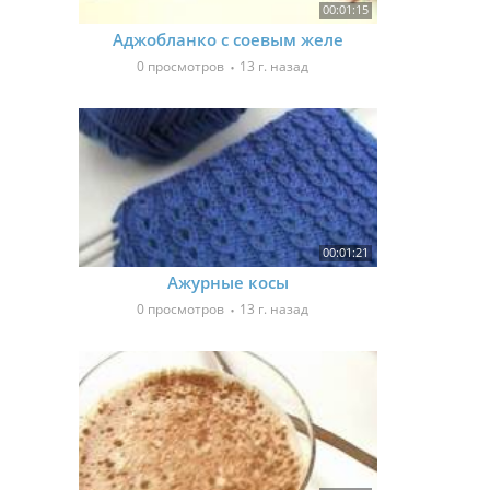
00:01:15
Аджобланко с соевым желе
0 просмотров
13 г. назад
00:01:21
Ажурные косы
0 просмотров
13 г. назад