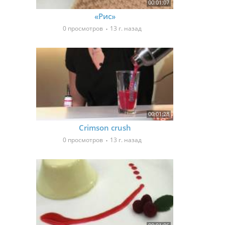
00:01:07
«Рис»
0 просмотров
13 г. назад
00:01:28
Crimson crush
0 просмотров
13 г. назад