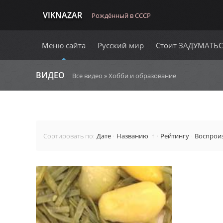
VIKNAZAR
Рождённый в СССР
Меню сайта
Русский мир
Стоит ЗАДУМАТЬ
ВИДЕО
Все видео
»
Хобби и образование
↑
Сортировать по
:
Дате
·
Названию
·
Рейтингу
·
Воспрои