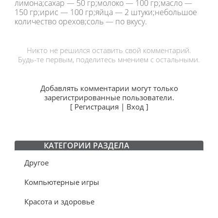
лимона;сахар — 50 гр;молоко — 100 гр;масло —
150 гр;ирис — 100 гр;яйца — 2 штуки;небольшое
количество орехов;соль — по вкусу.
Никто не решился оставить свой комментарий.
Будь-те первым, поделитесь мнением с остальными.
Добавлять комментарии могут только
зарегистрированные пользователи.
[
Регистрация
|
Вход
]
КАТЕГОРИИ РАЗДЕЛА
Другое
Компьютерные игры
Красота и здоровье