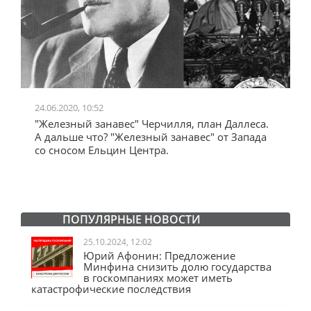
24.06.2020, 10:52
0
"Железный занавес" Черчилля, план Даллеса.
"
"
А дальше что? "Железный занавес" от Запада
и
со сносом Ельцин Центра.
ПОПУЛЯРНЫЕ НОВОСТИ
25.10.2024, 12:02
Юрий Афонин: Предложение
Минфина снизить долю государства
в госкомпаниях может иметь
катастрофические последствия