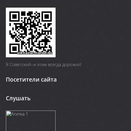
Я Cоветский–и этим всегда дорожил!
Посетители сайта
Слушать