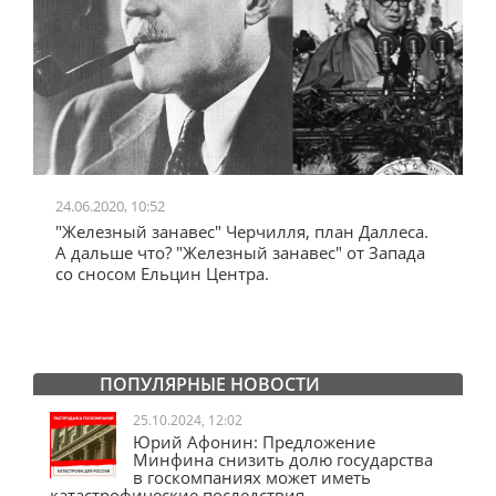
24.06.2020, 10:52
0
"Железный занавес" Черчилля, план Даллеса.
"
"
А дальше что? "Железный занавес" от Запада
и
со сносом Ельцин Центра.
ПОПУЛЯРНЫЕ НОВОСТИ
25.10.2024, 12:02
Юрий Афонин: Предложение
Минфина снизить долю государства
в госкомпаниях может иметь
катастрофические последствия