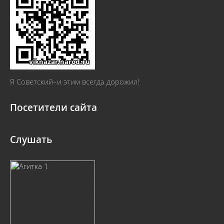
Я Cоветский–и этим всегда дорожил!
Посетители сайта
Слушать