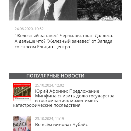
24.06.2020, 10:52
0
"Железный занавес" Черчилля, план Даллеса.
"
"
А дальше что? "Железный занавес" от Запада
и
со сносом Ельцин Центра.
ПОПУЛЯРНЫЕ НОВОСТИ
25.10.2024, 12:02
Юрий Афонин: Предложение
Минфина снизить долю государства
в госкомпаниях может иметь
катастрофические последствия
25.10.2024, 11:19
Во всём виноват Чубайс