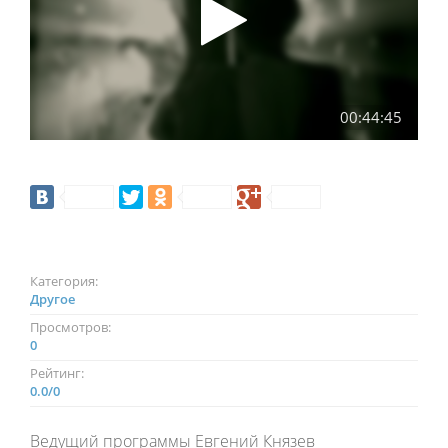
00:44:45
Категория:
Другое
Просмотров:
0
Рейтинг:
0.0
/
0
Ведущий программы Евгений Князев