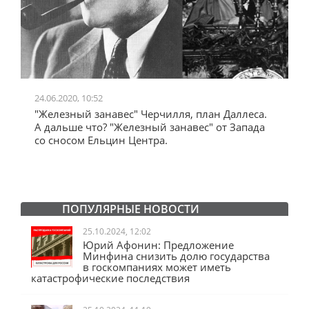
24.06.2020, 10:52
0
"Железный занавес" Черчилля, план Даллеса.
"
"
А дальше что? "Железный занавес" от Запада
и
со сносом Ельцин Центра.
ПОПУЛЯРНЫЕ НОВОСТИ
25.10.2024, 12:02
Юрий Афонин: Предложение
Минфина снизить долю государства
в госкомпаниях может иметь
катастрофические последствия