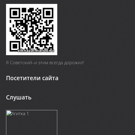
Я Cоветский–и этим всегда дорожил!
Посетители сайта
Слушать