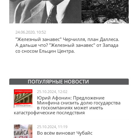
24.06.2020, 10:52
0
"Железный занавес" Черчилля, план Даллеса.
"
"
А дальше что? "Железный занавес" от Запада
и
со сносом Ельцин Центра.
ПОПУЛЯРНЫЕ НОВОСТИ
25.10.2024, 12:02
Юрий Афонин: Предложение
Минфина снизить долю государства
в госкомпаниях может иметь
катастрофические последствия
25.10.2024, 11:19
Во всём виноват Чубайс