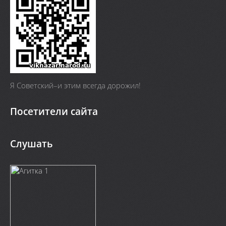
Я Cоветский–и этим всегда дорожил!
Посетители сайта
Слушать