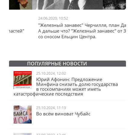
24.06.2020, 10:52
0
"Железный занавес" Черчилля, план Даллеса.
"
"
А дальше что? "Железный занавес" от Запада
и
со сносом Ельцин Центра.
ПОПУЛЯРНЫЕ НОВОСТИ
25.10.2024, 12:02
Юрий Афонин: Предложение
Минфина снизить долю государства
в госкомпаниях может иметь
катастрофические последствия
25.10.2024, 11:19
Во всём виноват Чубайс