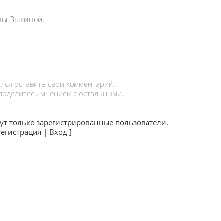
ны Зыкиной.
лся оставить свой комментарий.
 поделитесь мнением с остальными.
ут только зарегистрированные пользователи.
Регистрация
|
Вход
]