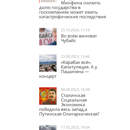
Юрий Афонин:
Предложение
Минфина снизить
долю государства в
госкомпаниях может иметь
катастрофические последствия
25.10.2024, 11:19
Во всём виноват
Чубайс
23.09.2023, 12:46
«Карабах всё».
Капитуляция. А у
Пашиняна —
концерт
08.06.2023, 16:38
Сталинская
Социальная
Экономика
победила весь запад,а
Путинская Олигархическая?