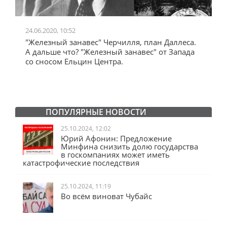
24.06.2020, 10:52
0
"Железный занавес" Черчилля, план Даллеса.
"
"
А дальше что? "Железный занавес" от Запада
и
со сносом Ельцин Центра.
ПОПУЛЯРНЫЕ НОВОСТИ
25.10.2024, 12:02
Юрий Афонин: Предложение
Минфина снизить долю государства
в госкомпаниях может иметь
катастрофические последствия
25.10.2024, 11:19
Во всём виноват Чубайс