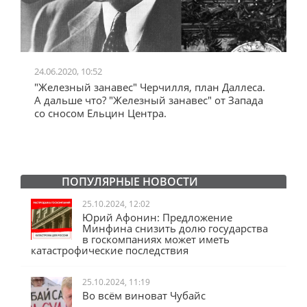
24.06.2020, 10:52
0
"Железный занавес" Черчилля, план Даллеса.
"
"
А дальше что? "Железный занавес" от Запада
и
со сносом Ельцин Центра.
ПОПУЛЯРНЫЕ НОВОСТИ
25.10.2024, 12:02
Юрий Афонин: Предложение
Минфина снизить долю государства
в госкомпаниях может иметь
катастрофические последствия
25.10.2024, 11:19
Во всём виноват Чубайс