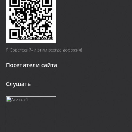
Я Cоветский–и этим всегда дорожил!
Посетители сайта
Слушать