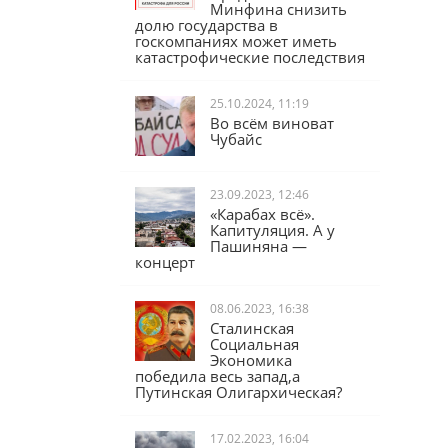
Юрий Афонин:
Предложение
Минфина снизить
долю государства в
госкомпаниях может иметь
катастрофические последствия
25.10.2024, 11:19
Во всём виноват
Чубайс
23.09.2023, 12:46
«Карабах всё».
Капитуляция. А у
Пашиняна —
концерт
08.06.2023, 16:38
Сталинская
Социальная
Экономика
победила весь запад,а
Путинская Олигархическая?