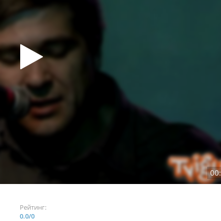
00
Рейтинг:
0.0
/
0