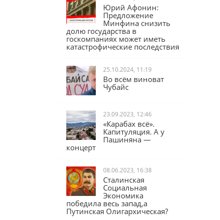
Юрий Афонин:
Предложение
Минфина снизить
долю государства в
госкомпаниях может иметь
катастрофические последствия
25.10.2024, 11:19
Во всём виноват
Чубайс
23.09.2023, 12:46
«Карабах всё».
Капитуляция. А у
Пашиняна —
концерт
08.06.2023, 16:38
Сталинская
Социальная
Экономика
победила весь запад,а
Путинская Олигархическая?