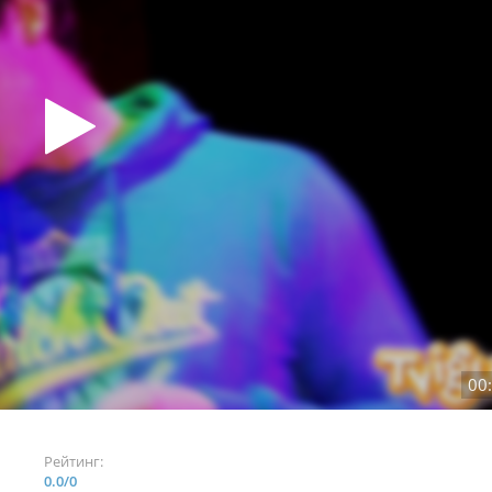
00
Рейтинг:
0.0
/
0