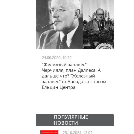
24.06.2020, 10:52
03.04.20
школьников в
"Железный занавес"
"Мама,
лся втайне
Черчилля, план Даллеса. А
акции
ластей"
дальше что? "Железный
"кучки
занавес" от Запада со сносом
Ельцин Центра.
ПОПУЛЯРНЫЕ
НОВОСТИ
25.10.2024, 12:02