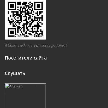
Я Cоветский–и этим всегда дорожил!
Посетители сайта
Слушать