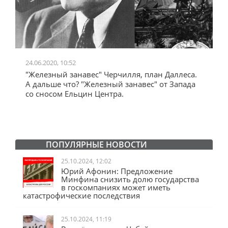
24.06.2020, 10:52
0
"Железный занавес" Черчилля, план Даллеса.
"
"
А дальше что? "Железный занавес" от Запада
и
со сносом Ельцин Центра.
ПОПУЛЯРНЫЕ НОВОСТИ
25.10.2024, 12:02
Юрий Афонин: Предложение
Минфина снизить долю государства
в госкомпаниях может иметь
катастрофические последствия
25.10.2024, 11:19