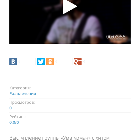
00:03:55
Категория:
Развлечения
Просмотров:
0
Рейтинг:
0.0
/
0
Выступление группы «Уматурман» с хитом