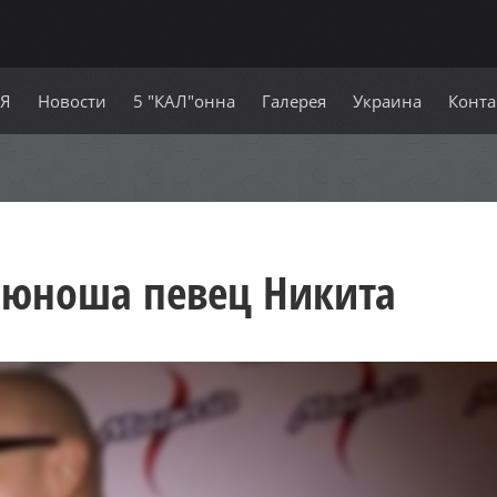
СЯ
Новости
5 "КАЛ"онна
Галерея
Украина
Конта
 юноша певец Никита