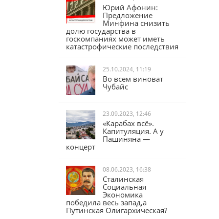
Юрий Афонин:
Предложение
Минфина снизить
долю государства в
госкомпаниях может иметь
катастрофические последствия
25.10.2024, 11:19
Во всём виноват
Чубайс
23.09.2023, 12:46
«Карабах всё».
Капитуляция. А у
Пашиняна —
концерт
08.06.2023, 16:38
Сталинская
Социальная
Экономика
победила весь запад,а
Путинская Олигархическая?