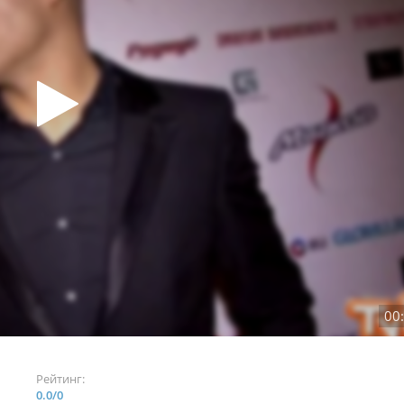
00
Рейтинг:
0.0
/
0