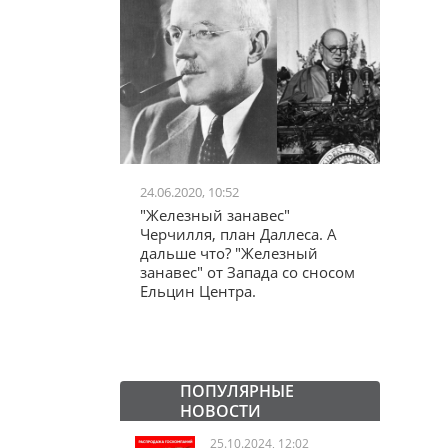
24.06.2020, 10:52
03.04.20
школьников в
"Железный занавес"
"Мама,
лся втайне
Черчилля, план Даллеса. А
акции
ластей"
дальше что? "Железный
"кучки
занавес" от Запада со сносом
Ельцин Центра.
ПОПУЛЯРНЫЕ
НОВОСТИ
25.10.2024, 12:02