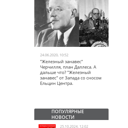
24.06.2020, 10:52
03.04.20
школьников в
"Железный занавес"
"Мама,
лся втайне
Черчилля, план Даллеса. А
акции
ластей"
дальше что? "Железный
"кучки
занавес" от Запада со сносом
Ельцин Центра.
ПОПУЛЯРНЫЕ
НОВОСТИ
25.10.2024, 12:02