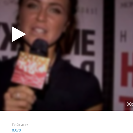
00
Рейтинг:
0.0
/
0