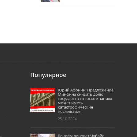
Популярное
Юрий Афонин: Предложение
Минфина снизить долю
государства в госкомпаниях
может иметь
катастрофические
последствия
25.10.2024
Во всём виноват Чубайс